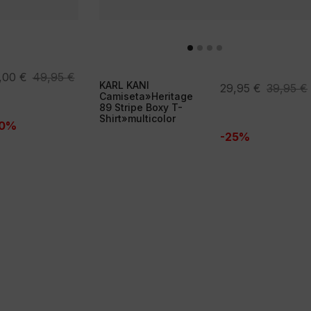
,00
€
49,95
€
KARL KANI
El
El
29,95
€
39,95
€
ecio
ecio
Camiseta»Heritage
precio
precio
89 Stripe Boxy T-
ginal
tual
Shirt»multicolor
original
actual
30%
a:
-25%
era:
es:
,95 €.
,00 €.
39,95 €.
29,95 €.