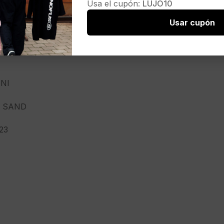
Usa el cupón:
LUJO10
 » Old English » color beige
Usar cupón
NI
1 SAND
23