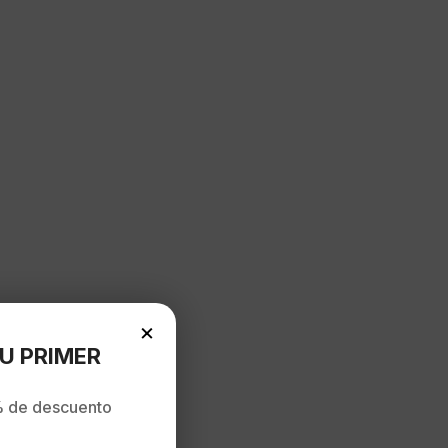
×
U PRIMER
a
 de descuento