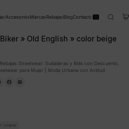
jer
Accesorios
Marcas
Rebajas
Blog
Contacto
iker » Old English » color beige
Rebajas Streetwear: Sudaderas y Más con Descuento
,
reetwear para Mujer | Moda Urbana con Actitud
Limpiar