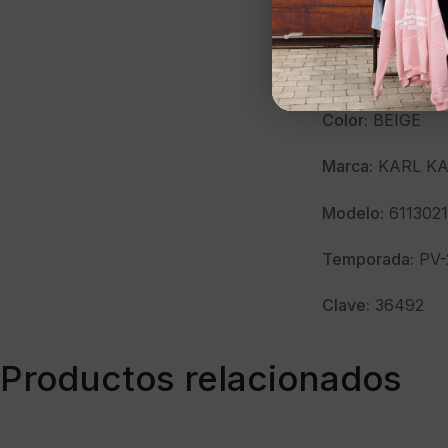
KARL KANI Biker
Talla:
S
Color:
BEIGE
Marca:
KARL KA
Modelo:
611302
Temporada:
PV-
Clave:
36492
Productos relacionados