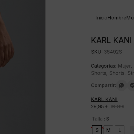
Inicio
Hombre
Mu
KARL KANI B
SKU:
36492S
Categorías:
Mujer
,
Shorts
,
Shorts
,
St
Compartir:
KARL KANI
29,95
€
39,95
€
El
El
precio
precio
: S
Talla
original
actual
-25%
S
M
L
era:
es: