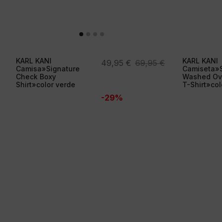
KARL KANI
KARL KANI
El
El
49,95
€
69,95
€
Camisa»Signature
Camiseta»S
precio
precio
Check Boxy
Washed Ov
Shirt»color verde
T-Shirt»col
original
actual
-29%
era:
es:
69,95 €.
49,95 €.