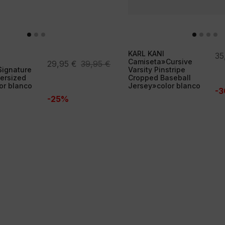
KARL KANI
El
El
35
Camiseta»Cursive
El
El
29,95
€
39,95
€
pr
pr
ignature
Varsity Pinstripe
precio
precio
ersized
Cropped Baseball
ori
ac
or blanco
Jersey»color blanco
original
actual
-
er
es:
-25%
era:
es:
49
35
39,95 €.
29,95 €.