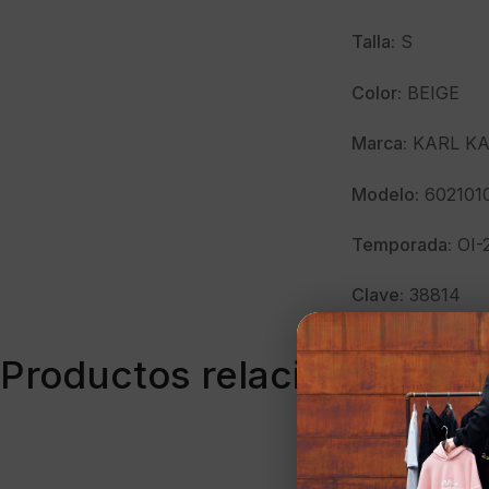
Talla:
S
Color:
BEIGE
Marca:
KARL KA
Modelo:
602101
Temporada:
OI-
Clave:
38814
Productos relacionados