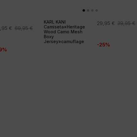
KARL KANI
El
El
29,95
€
39,95
€
Camiseta»Heritage
,95
€
69,95
€
precio
precio
Wood Camo Mesh
ecio
ecio
Boxy
original
actual
Jersey»camuflage
ginal
tual
-25%
era:
es:
29%
:
39,95 €.
29,95 €.
,95 €.
,95 €.