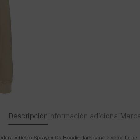
cantidad
Descripción
Información adicional
Marc
era » Retro Sprayed Os Hoodie dark sand » color beige