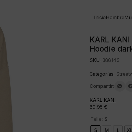
Inicio
Hombre
Mu
KARL KANI 
Hoodie dark
SKU:
38814S
Categorías:
Street
Compartir:
KARL KANI
89,95
€
: S
Talla
S
M
L
X