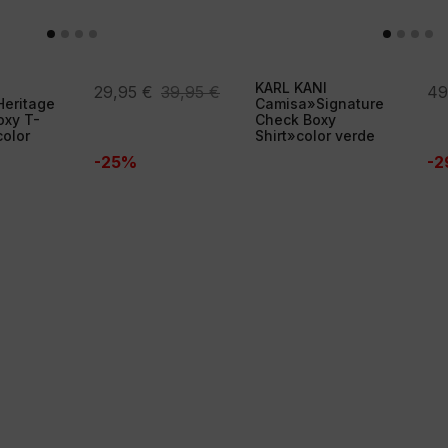
KARL KANI
El
El
El
El
29,95
€
39,95
€
49
eritage
Camisa»Signature
precio
precio
pr
pr
oxy T-
Check Boxy
color
Shirt»color verde
original
actual
ori
ac
-25%
-
era:
es:
era
es:
39,95 €.
29,95 €.
69
49