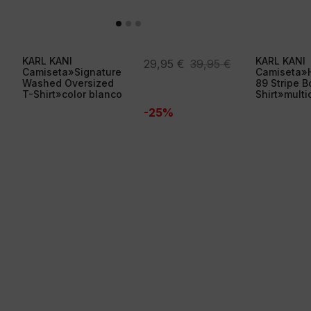
KARL KANI
KARL KANI
El
El
29,95
€
39,95
€
Camiseta»Signature
Camiseta»H
precio
precio
Washed Oversized
89 Stripe B
T-Shirt»color blanco
Shirt»multi
original
actual
-25%
era:
es:
39,95 €.
29,95 €.