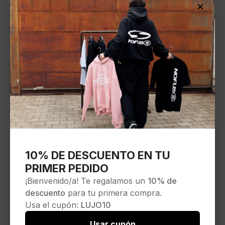
×
10% DE DESCUENTO EN TU
PRIMER PEDIDO
¡Bienvenido/a! Te regalamos un
10% de
descuento
para tu primera compra.
Usa el cupón:
LUJO10
Usar cupón