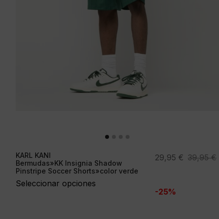
KARL KANI
El
El
29,95
€
39,95
€
Bermudas»KK Insignia Shadow
precio
precio
Pinstripe Soccer Shorts»color verde
original
actual
Seleccionar opciones
-25%
era:
es:
39,95 €.
29,95 €.