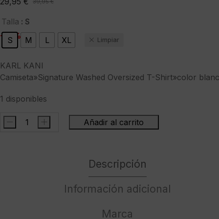
29,95
€
39,95
€
El
El
precio
precio
: S
Talla
original
actual
-25%
S
M
L
XL
Limpiar
era:
es:
39,95 €.
29,95 €.
KARL KANI
Camiseta»Signature Washed Oversized T-Shirt»color blan
1 disponibles
-
+
Añadir al carrito
KARL
KANICamiseta"Signature
Washed
Descripción
Oversized
T-
Shirt"color
Información adicional
blanco
cantidad
Marca