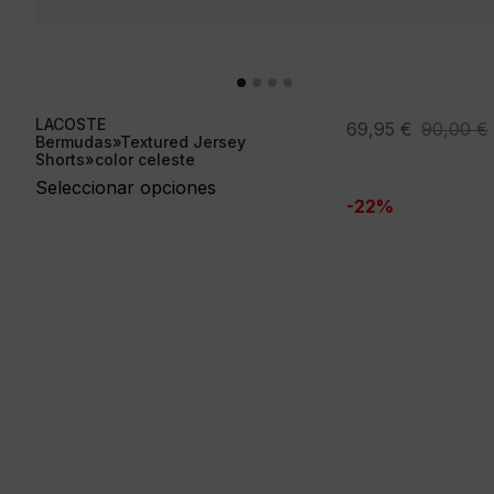
LACOSTE
El
El
69,95
€
90,00
€
Bermudas»Textured Jersey
precio
precio
Shorts»color celeste
original
actual
Seleccionar opciones
-22%
era:
es:
90,00 €.
69,95 €.