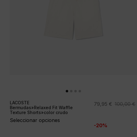
LACOSTE
El
El
79,95
€
100,00
€
Bermudas»Relaxed Fit Waffle
precio
precio
Texture Shorts»color crudo
original
actual
Seleccionar opciones
-20%
era:
es:
100,00 €.
79,95 €.