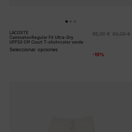
LACOSTE
El
El
65,00
€
80,00
€
Camiseta»Regular Fit Ultra-Dry
precio
precio
UPF50 Off Court T-shirt»color verde
original
actual
Seleccionar opciones
-19%
era:
es:
80,00 €.
65,00 €.