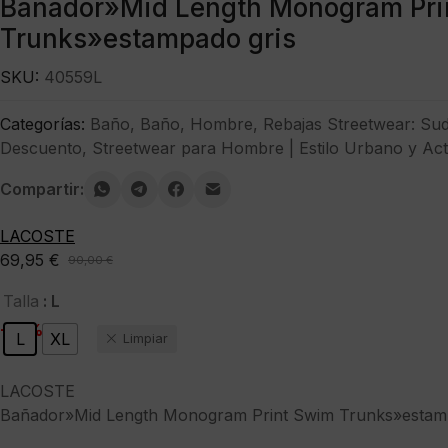
Bañador»Mid Length Monogram Pri
Trunks»estampado gris
SKU:
40559L
Categorías:
Baño
,
Baño
,
Hombre
,
Rebajas Streetwear: Su
Descuento
,
Streetwear para Hombre | Estilo Urbano y Act
Compartir:
LACOSTE
69,95
€
90,00
€
El
El
precio
precio
: L
Talla
original
actual
-22%
L
XL
Limpiar
era:
es:
90,00 €.
69,95 €.
LACOSTE
Bañador»Mid Length Monogram Print Swim Trunks»estam