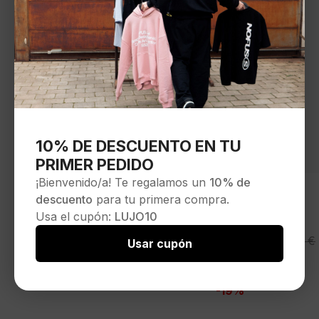
10% DE DESCUENTO EN TU
PRIMER PEDIDO
¡Bienvenido/a! Te regalamos un
10% de
descuento
para tu primera compra.
Usa el cupón:
LUJO10
LACOSTE
El
El
125,00
€
155,00
€
Usar cupón
Bolso»Monogram leather camera
precio
precio
bag Nomogramme»color negro
original
actual
Seleccionar opciones
-19%
era:
es:
155,00 €.
125,00 €.