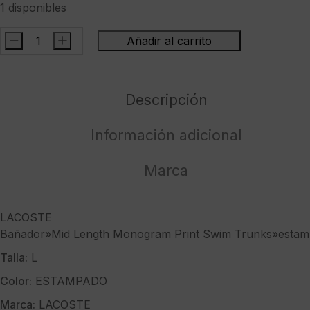
1 disponibles
-
+
Añadir al carrito
LACOSTEBañador"Mid
Length
Monogram
Descripción
Print
Swim
Trunks"estampado
Información adicional
gris
cantidad
Marca
LACOSTE
Bañador»Mid Length Monogram Print Swim Trunks»estam
Talla:
L
Color:
ESTAMPADO
Marca:
LACOSTE