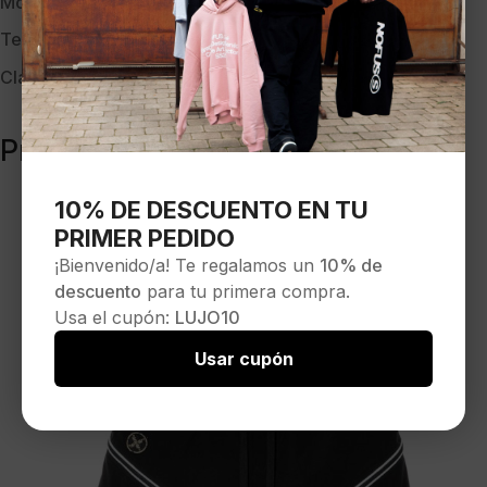
Modelo:
MW092020376 BLACK
Temporada:
PV-26
Clave:
40413
Productos relacionados
10% DE DESCUENTO EN TU
PRIMER PEDIDO
¡Bienvenido/a! Te regalamos un
10% de
descuento
para tu primera compra.
Usa el cupón:
LUJO10
Usar cupón