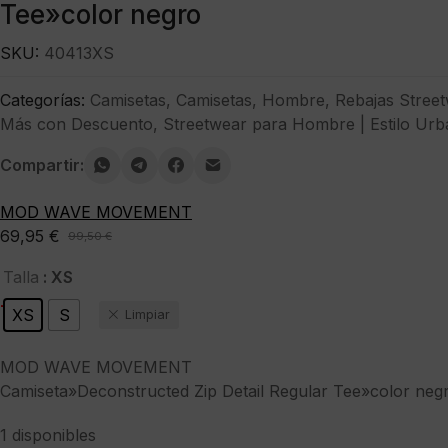
Tee»color negro
SKU:
40413XS
Categorías:
Camisetas
,
Camisetas
,
Hombre
,
Rebajas Stree
Más con Descuento
,
Streetwear para Hombre | Estilo Urb
Compartir:
MOD WAVE MOVEMENT
69,95
€
99,50
€
El
El
precio
precio
: XS
Talla
original
actual
-30%
XS
S
Limpiar
era:
es:
99,50 €.
69,95 €.
MOD WAVE MOVEMENT
Camiseta»Deconstructed Zip Detail Regular Tee»color neg
1 disponibles