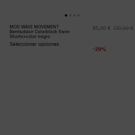
MOD WAVE MOVEMENT
El
El
85,00
€
120,00
€
Bermudas» Colorblock Swim
precio
precio
Shorts»color negro
original
actual
Seleccionar opciones
-29%
era:
es:
120,00 €.
85,00 €.