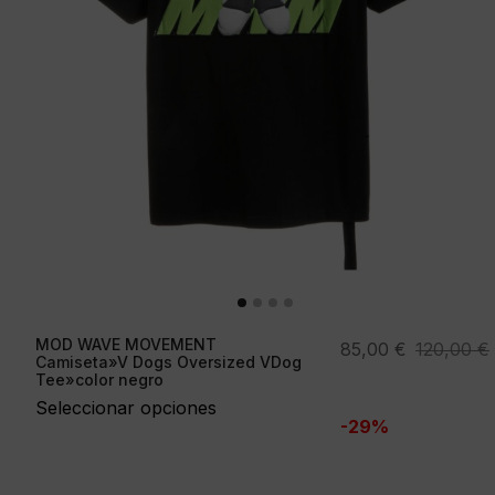
MOD WAVE MOVEMENT
El
El
85,00
€
120,00
€
Camiseta»V Dogs Oversized VDog
precio
precio
Tee»color negro
original
actual
Seleccionar opciones
-29%
era:
es:
120,00 €.
85,00 €.