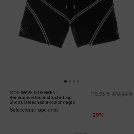
MOD WAVE MOVEMENT
El
El
119,95
€
170,00
€
Bermudas»Deconstructed Zip
precio
precio
Shorts Detachable»color negro
original
actual
Seleccionar opciones
-29%
era:
es:
170,00 €.
119,95 €.