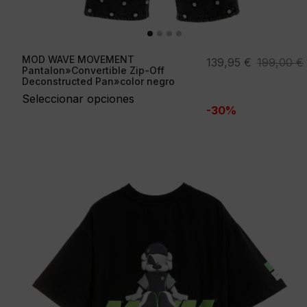
MOD WAVE MOVEMENT
El
El
139,95
€
199,00
€
Pantalon»Convertible Zip-Off
precio
precio
Deconstructed Pan»color negro
original
actual
Seleccionar opciones
-30%
era:
es:
199,00 €.
139,95 €.