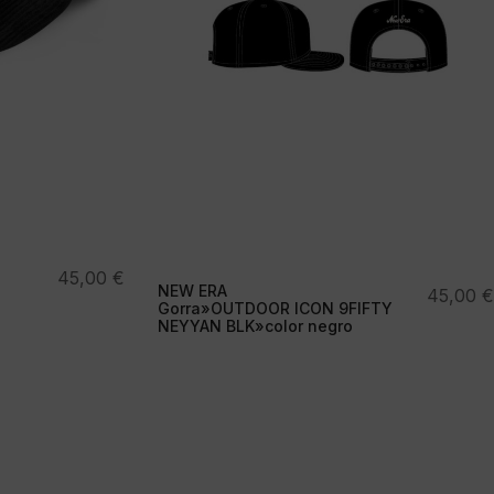
45,00
€
NEW ERA
45,00
€
Gorra»OUTDOOR ICON 9FIFTY
NEYYAN BLK»color negro