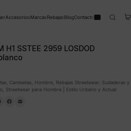
jer
Accesorios
Marcas
Rebajas
Blog
Contacto
M H1 SSTEE 2959 LOSDOD
blanco
tas
,
Camisetas
,
Hombre
,
Rebajas Streetwear: Sudaderas y
o
,
Streetwear para Hombre | Estilo Urbano y Actual