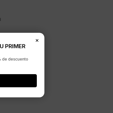
a
×
U PRIMER
 de descuento