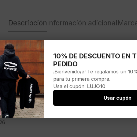
Descripción
Información adicional
Marc
 SSTEE 2959 LOSDOD WHI»color blanco
10% DE DESCUENTO EN T
PEDIDO
¡Bienvenido/a! Te regalamos un
10%
para tu primera compra.
Usa el cupón:
LUJO10
A
Usar cupón
36
26