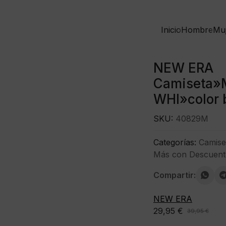
Inicio
Hombre
Mu
NEW ERA
Camiseta»
WHI»color 
SKU:
40829M
Categorías:
Camise
Más con Descuent
Compartir:
NEW ERA
29,95
€
39,95
€
El
El