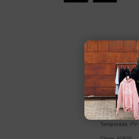
NEW ERA
Camiseta»M H1
Talla:
M
Color:
BLANCO
Marca:
NEW ER
Modelo:
607745
Temporada:
PV-
Clave:
40829