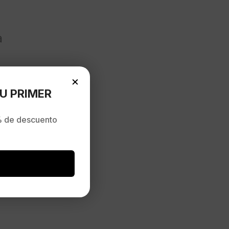
a
×
U PRIMER
 de descuento