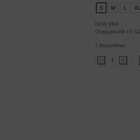
S
M
L
X
NEW ERA
Chaqueta»M H1 Q
1 disponibles
-
+
NEW
ERAChaqueta"M
H1
QZIP
2984
LASRAI
OTCWHI"color
negro
cantidad