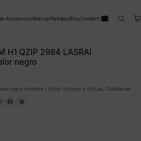
jer
Accesorios
Marcas
Rebajas
Blog
Contacto
M H1 QZIP 2984 LASRAI
lor negro
wear para Hombre | Estilo Urbano y Actual
,
Sudaderas