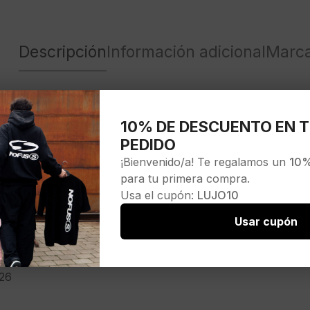
Descripción
Información adicional
Marc
 QZIP 2984 LASRAI OTCWHI»color negro
10% DE DESCUENTO EN T
PEDIDO
¡Bienvenido/a! Te regalamos un
10%
para tu primera compra.
Usa el cupón:
LUJO10
A
Usar cupón
10
26