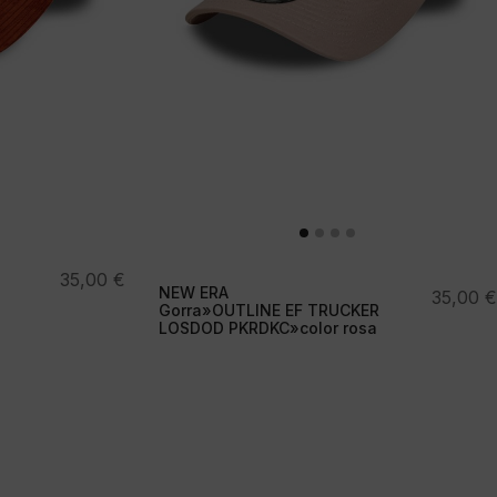
35,00
€
NEW ERA
35,00
€
Gorra»OUTLINE EF TRUCKER
LOSDOD PKRDKC»color rosa