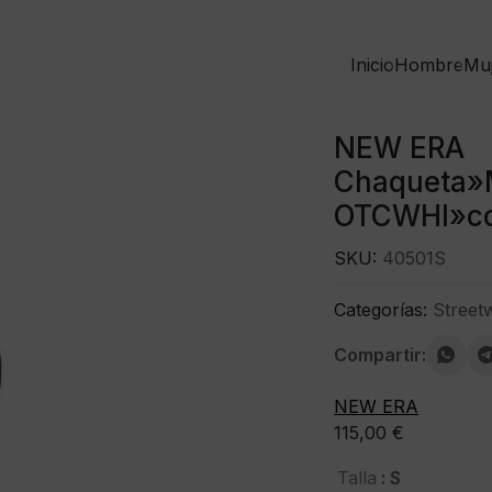
Inicio
Hombre
Mu
NEW ERA
Chaqueta»
OTCWHI»co
SKU:
40501S
Categorías:
Street
Compartir:
NEW ERA
115,00
€
: S
Talla