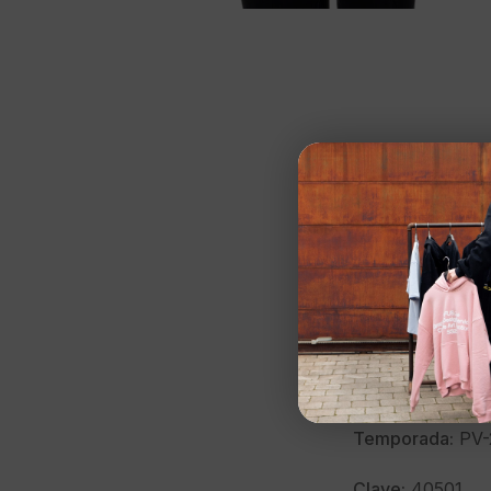
NEW ERA
Chaqueta»M H1
Talla:
S
Color:
NEGRO
Marca:
NEW ER
Modelo:
607843
Temporada:
PV-
Clave:
40501