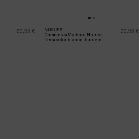
NOFUSS
69,95
€
39,95
€
Camiseta»Malboro Nofuss
Tee»color blanco-burdeos