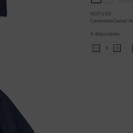
NOFUSS
Camiseta»Camel No
6 disponibles
-
+
NOFUSSCamiseta
Nofuss
Tee"color
azul
lavado
cantidad