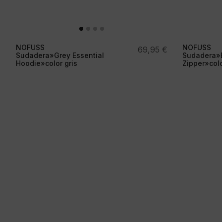
NOFUSS
NOFUSS
69,95
€
Sudadera»Grey Essential
Sudadera»B
Hoodie»color gris
Zipper»col