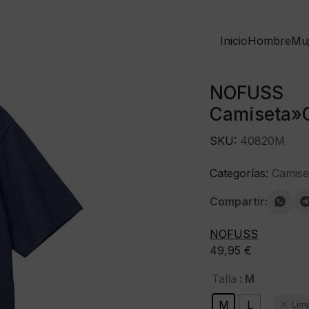
Inicio
Hombre
Mu
NOFUSS
Camiseta»C
SKU:
40820M
Categorías:
Camise
Compartir:
NOFUSS
49,95
€
: M
Talla
M
L
Lim