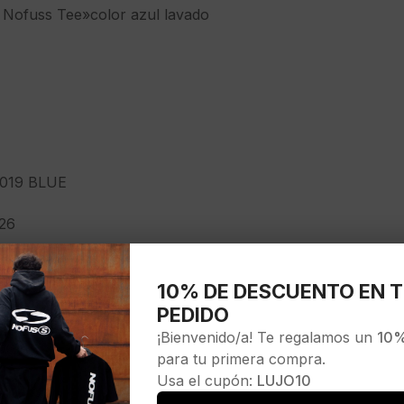
Nofuss Tee»color azul lavado
019 BLUE
26
10% DE DESCUENTO EN T
PEDIDO
¡Bienvenido/a! Te regalamos un
10%
para tu primera compra.
Usa el cupón:
LUJO10