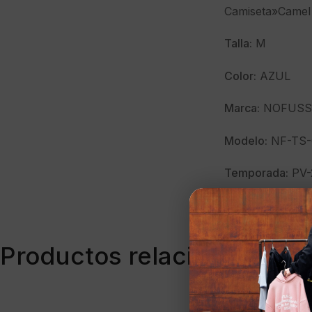
Camiseta»Camel 
Talla:
M
Color:
AZUL
Marca:
NOFUSS
Modelo:
NF-TS-
Temporada:
PV-
Clave:
40820
Productos relacionados