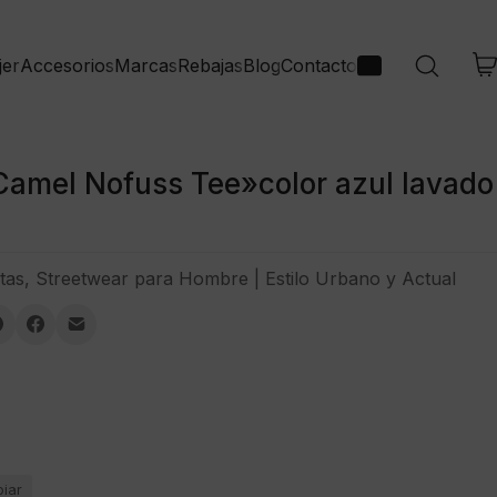
jer
Accesorios
Marcas
Rebajas
Blog
Contacto
amel Nofuss Tee»color azul lavado
tas
,
Streetwear para Hombre | Estilo Urbano y Actual
piar