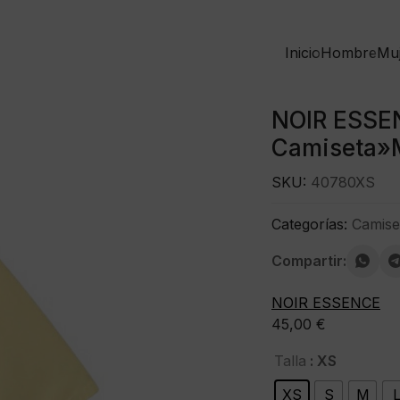
Inicio
Hombre
Mu
NOIR ESSE
Camiseta»Mi
SKU:
40780XS
Categorías:
Camise
Compartir:
NOIR ESSENCE
45,00
€
: XS
Talla
XS
S
M