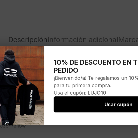
Descripción
Información adicional
Marc
10% DE DESCUENTO EN T
Athletic t-shirt»color amarillo
PEDIDO
¡Bienvenido/a! Te regalamos un
10%
para tu primera compra.
Usa el cupón:
LUJO10
O
Usar cupón
SENCE
036-Yellow