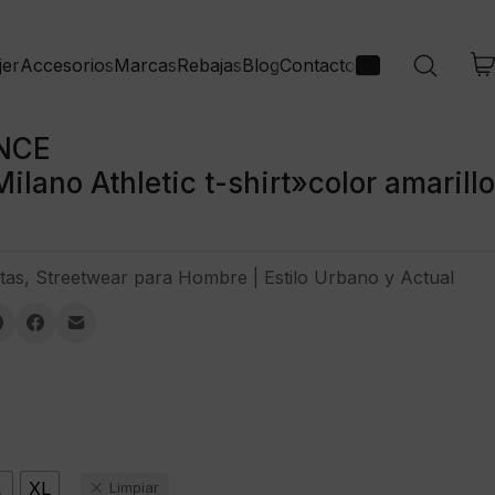
jer
Accesorios
Marcas
Rebajas
Blog
Contacto
NCE
lano Athletic t-shirt»color amarillo
tas
,
Streetwear para Hombre | Estilo Urbano y Actual
L
XL
Limpiar