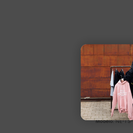
NOIR ESSENCE
Camiseta»Milano 
Talla:
XS
Color:
AMARILL
Marca:
NOIR ES
Modelo:
NE-TS-