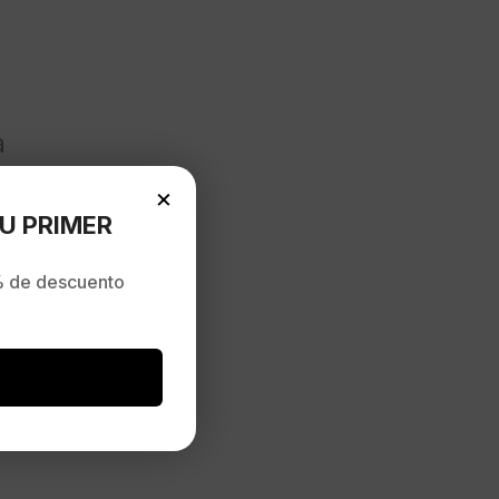
a
×
U PRIMER
 de descuento