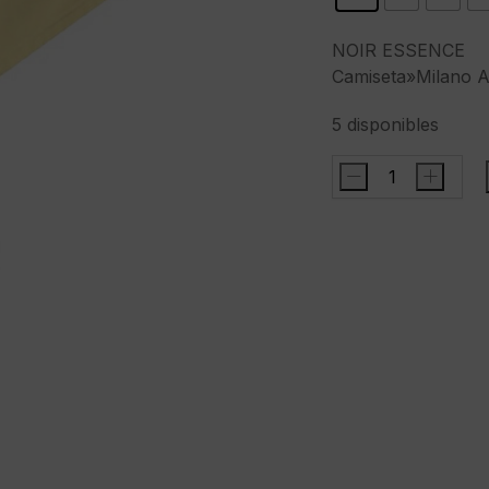
NOIR ESSENCE
Camiseta»Milano Ath
5 disponibles
-
+
NOIR
ESSENCECamiset
Athletic
t-
shirt"color
amarillo
cantidad