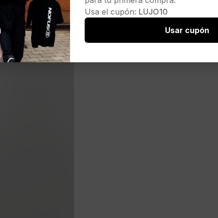
para tu primera compra.
Usa el cupón:
LUJO10
Usar cupón