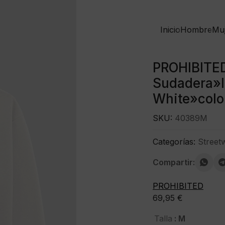
Inicio
Hombre
Mu
PROHIBITE
Sudadera»I
White»colo
SKU:
40389M
Categorías:
Street
Compartir:
PROHIBITED
69,95
€
: M
Talla