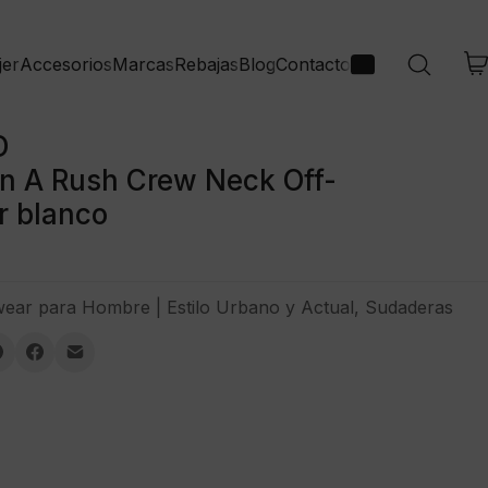
jer
Accesorios
Marcas
Rebajas
Blog
Contacto
D
n A Rush Crew Neck Off-
r blanco
wear para Hombre | Estilo Urbano y Actual
,
Sudaderas