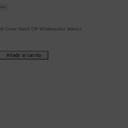
piar
h Crew Neck Off-White»color blanco
Añadir al carrito
dera"In