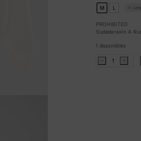
M
L
Lim
PROHIBITED
Sudadera»In A Rus
1 disponibles
-
+
PROHIBITEDSuda
A
Rush
Crew
Neck
Off-
White"color
blanco
cantidad