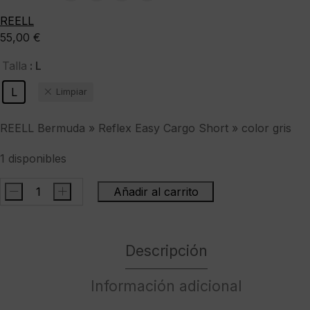
REELL
55,00
€
: L
Talla
L
Limpiar
REELL Bermuda » Reflex Easy Cargo Short » color gris
1 disponibles
-
+
Añadir al carrito
REELL
Bermuda
"
Descripción
Reflex
Easy
Cargo
Información adicional
Short