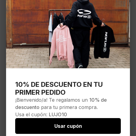
10% DE DESCUENTO EN TU
PRIMER PEDIDO
¡Bienvenido/a! Te regalamos un
10% de
descuento
para tu primera compra.
Usa el cupón:
LUJO10
Usar cupón