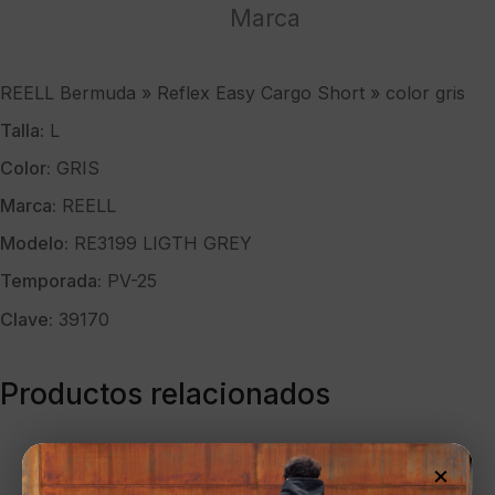
"
Marca
color
gris
cantidad
REELL Bermuda » Reflex Easy Cargo Short » color gris
Talla:
L
Color:
GRIS
Marca:
REELL
Modelo:
RE3199 LIGTH GREY
Temporada:
PV-25
Clave:
39170
Productos relacionados
×