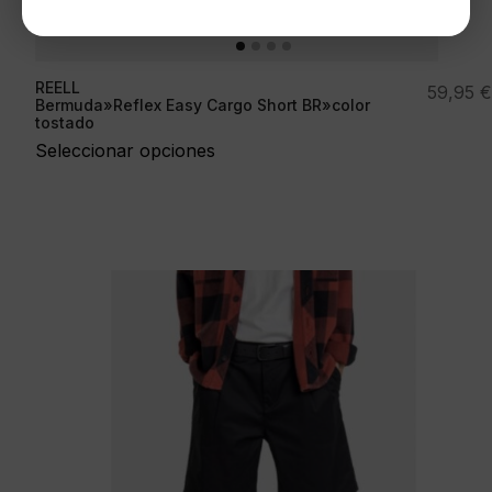
REELL
59,95
€
Bermuda»Reflex Easy Cargo Short BR»color
tostado
Seleccionar opciones