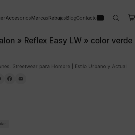
jer
Accesorios
Marcas
Rebajas
Blog
Contacto
lon » Reflex Easy LW » color verde
ones
,
Streetwear para Hombre | Estilo Urbano y Actual
piar