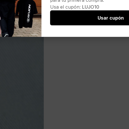
para tu primera compra.
Usa el cupón:
LUJO10
Usar cupón