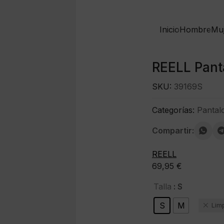
Inicio
Hombre
Mu
REELL Panta
SKU:
39169S
Categorías:
Pantal
Compartir:
REELL
69,95
€
: S
Talla
S
M
Lim