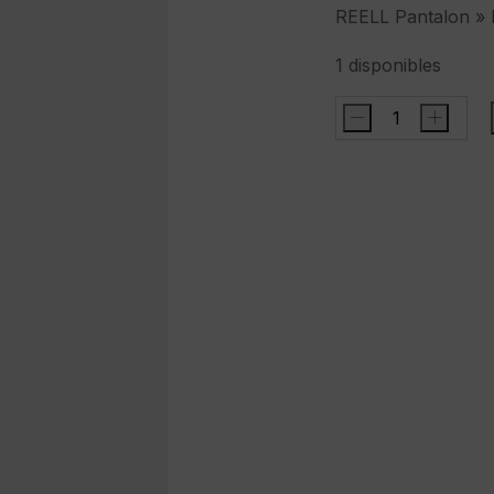
REELL Pantalon » 
1 disponibles
-
+
REELL
Pantalon
"
Reflex
Easy
LW
"
color
verde
cantidad