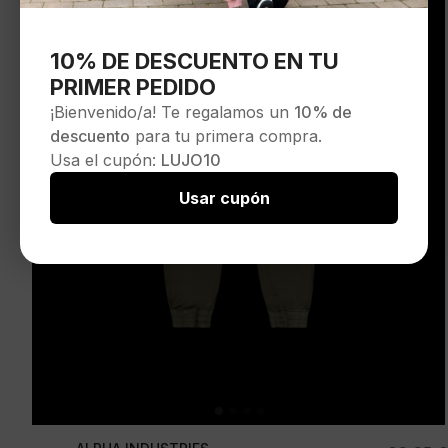
10% DE DESCUENTO EN TU
PRIMER PEDIDO
¡Bienvenido/a! Te regalamos un
10% de
descuento
para tu primera compra.
Usa el cupón:
LUJO10
Usar cupón