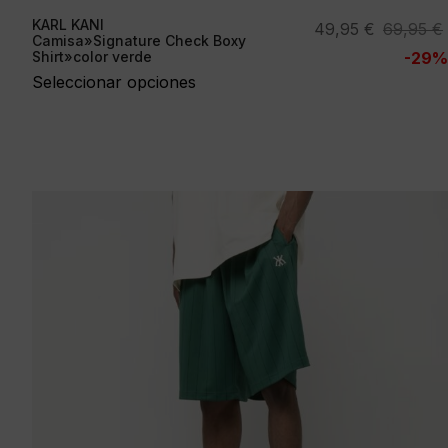
KARL KANI
El
El
49,95
€
69,95
€
Camisa»Signature Check Boxy
precio
precio
Shirt»color verde
-29%
original
actual
Seleccionar opciones
era:
es:
69,95 €.
49,95 €.