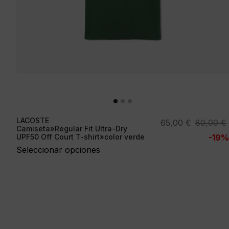
LACOSTE
El
El
65,00
€
80,00
€
Camiseta»Regular Fit Ultra-Dry
precio
precio
UPF50 Off Court T-shirt»color verde
-19%
original
actual
Seleccionar opciones
era:
es:
80,00 €.
65,00 €.