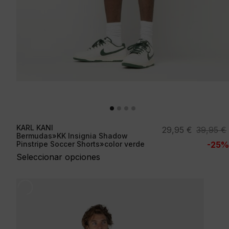
KARL KANI
El
El
29,95
€
39,95
€
Bermudas»KK Insignia Shadow
precio
precio
Pinstripe Soccer Shorts»color verde
-25%
original
actual
Seleccionar opciones
era:
es:
39,95 €.
29,95 €.