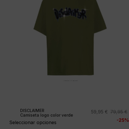
DISCLAIMER
El
El
59,95
€
79,95
€
Camiseta logo color verde
precio
precio
-25%
Seleccionar opciones
original
actual