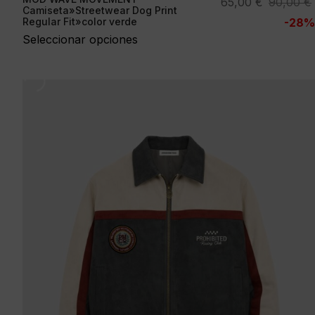
El
El
65,00
€
90,00
€
Camiseta»Streetwear Dog Print
precio
precio
Regular Fit»color verde
-28%
original
actual
Seleccionar opciones
era:
es:
90,00 €.
65,00 €.