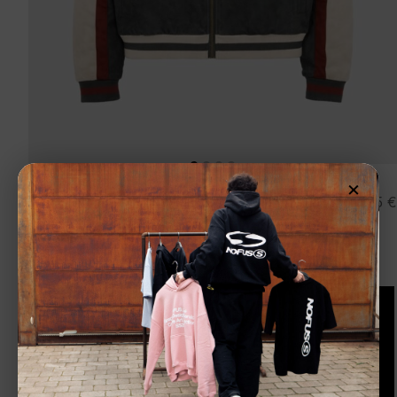
×
PROHIBITED
159,95
€
Chaqueta»Suede Club Jacket Green»color
verde
Seleccionar opciones