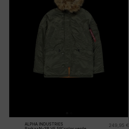
ALPHA INDUSTRIES
249,95
€
Parka»N-3B VF 59″color verde