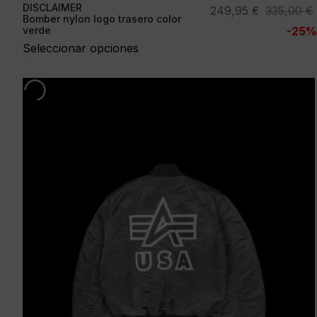
DISCLAIMER
El
El
249,95
€
335,00
€
Bomber nylon logo trasero color
precio
precio
verde
-25%
original
actual
Seleccionar opciones
era:
es:
335,00 €.
249,95 €.