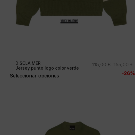
DISCLAIMER
El
El
115,00
€
155,00
€
Jersey punto logo color verde
precio
precio
-26%
Seleccionar opciones
original
actual
era:
es:
155,00 €.
115,00 €.