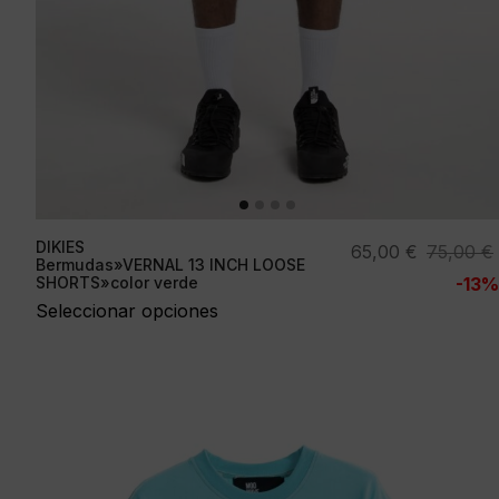
DIKIES
El
El
65,00
€
75,00
€
Bermudas»VERNAL 13 INCH LOOSE
precio
precio
SHORTS»color verde
-13%
original
actual
Seleccionar opciones
era:
es:
75,00 €.
65,00 €.