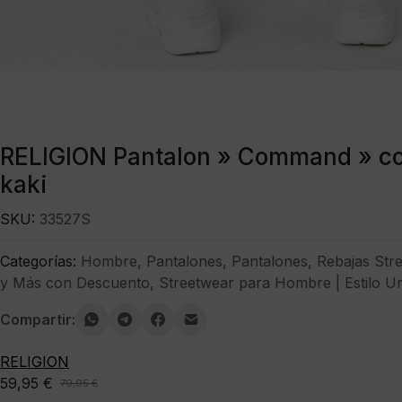
RELIGION Pantalon » Command » co
kaki
SKU:
33527S
Categorías:
Hombre
,
Pantalones
,
Pantalones
,
Rebajas Str
y Más con Descuento
,
Streetwear para Hombre | Estilo U
Compartir:
RELIGION
59,95
€
79,95
€
El
El