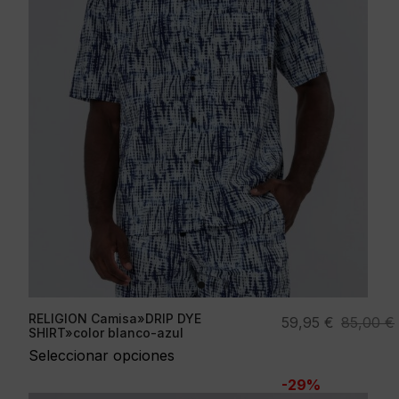
RELIGION Camisa»DRIP DYE
El
El
59,95
€
85,00
€
SHIRT»color blanco-azul
precio
precio
Seleccionar opciones
original
actual
-29%
era:
es: