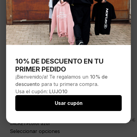
10% DE DESCUENTO EN TU
PRIMER PEDIDO
¡Bienvenido/a! Te regalamos un
10% de
descuento
para tu primera compra.
Usa el cupón:
LUJO10
Usar cupón
RELIGION Chaqueta»DENIM
El
El
99,95
€
149,95
€
JACKET»color azul
precio
precio
Seleccionar opciones
original
actual