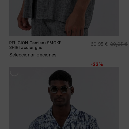
RELIGION Camisa»SMOKE
El
El
69,95
€
89,95
€
SHIRT»color gris
precio
precio
Seleccionar opciones
original
actual
-22%
era:
es:
89,95 €.
69,95 €.