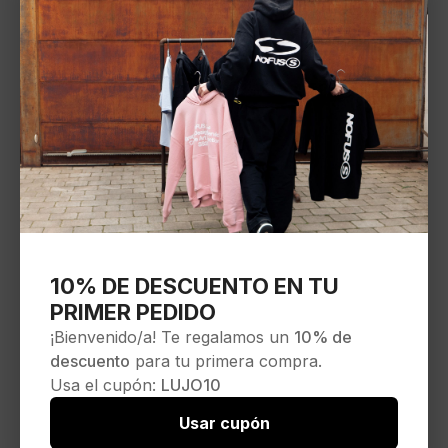
10% DE DESCUENTO EN TU
PRIMER PEDIDO
¡Bienvenido/a! Te regalamos un
10% de
descuento
para tu primera compra.
Usa el cupón:
LUJO10
Usar cupón