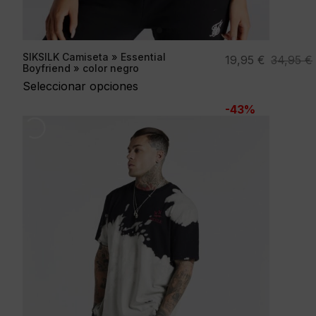
SIKSILK Camiseta » Essential
El
El
19,95
€
34,95
€
Boyfriend » color negro
precio
precio
Seleccionar opciones
original
actual
-43%
era:
es:
34,95 €.
19,95 €.