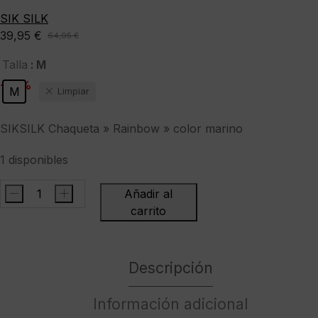
SIK SILK
39,95
€
64,95
€
El
El
precio
precio
: M
Talla
original
actual
-38%
M
Limpiar
era:
es:
64,95 €.
39,95 €.
SIKSILK Chaqueta » Rainbow » color marino
1 disponibles
-
+
Añadir al
SIKSILK
carrito
Chaqueta
"
Rainbow
Descripción
"
color
Información adicional
marino