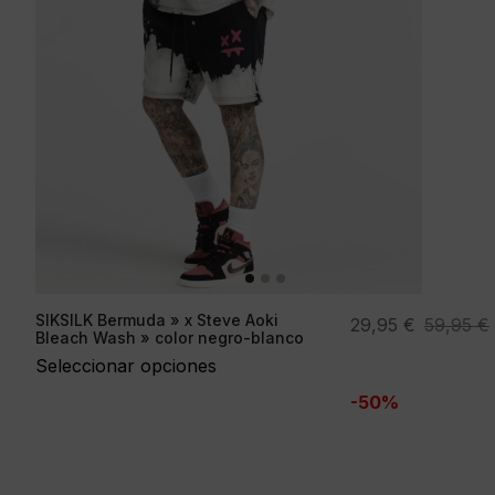
SIKSILK Bermuda » x Steve Aoki
El
El
29,95
€
59,95
€
Bleach Wash » color negro-blanco
precio
precio
Seleccionar opciones
original
actual
-50%
era:
es:
59,95 €.
29,95 €.