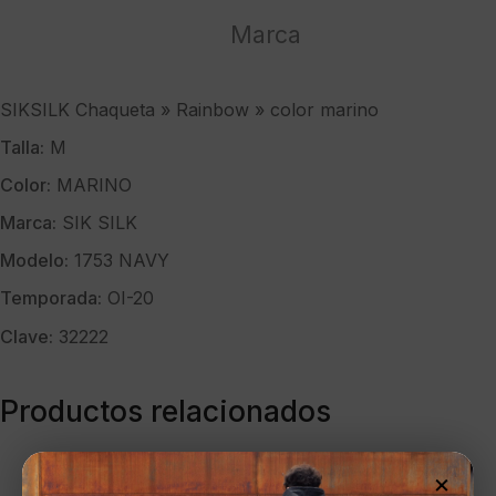
cantidad
Marca
SIKSILK Chaqueta » Rainbow » color marino
Talla:
M
Color:
MARINO
Marca:
SIK SILK
Modelo:
1753 NAVY
Temporada:
OI-20
Clave:
32222
Productos relacionados
×