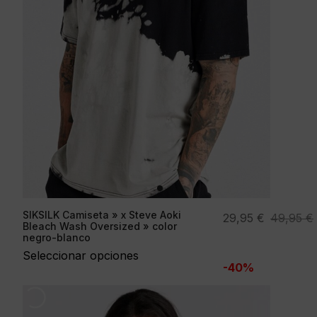
SIKSILK Camiseta » x Steve Aoki
El
El
29,95
€
49,95
€
Bleach Wash Oversized » color
precio
precio
negro-blanco
original
actual
Seleccionar opciones
-40%
era:
es:
49,95 €.
29,95 €.