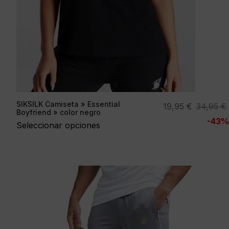
SIKSILK Camiseta » Essential
El
El
19,95
€
34,95
€
Boyfriend » color negro
precio
precio
-43%
Seleccionar opciones
original
actual
era:
es:
34,95 €.
19,95 €.