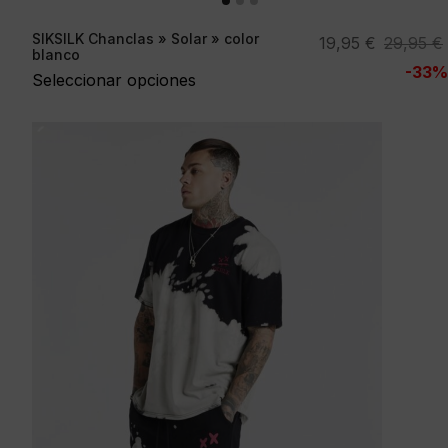
SIKSILK Chanclas » Solar » color
El
El
19,95
€
29,95
€
blanco
precio
precio
-33%
Seleccionar opciones
original
actual
era:
es:
29,95 €.
19,95 €.