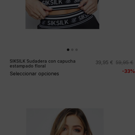
SIKSILK Sudadera con capucha
El
El
39,95
€
59,95
€
estampado floral
precio
precio
-33%
Seleccionar opciones
original
actual
era:
es:
59,95 €.
39,95 €.