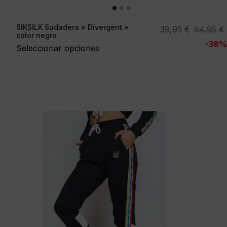
SIKSILK Sudadera » Divergent »
El
El
39,95
€
64,95
€
color negro
precio
precio
-38%
Seleccionar opciones
original
actual
era:
es:
64,95 €.
39,95 €.