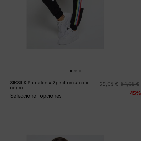
SIKSILK Pantalon » Spectrum » color
El
El
29,95
€
54,95
€
negro
precio
precio
-45%
Seleccionar opciones
original
actual
era:
es:
54,95 €.
29,95 €.