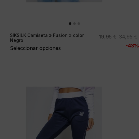
SIKSILK Camiseta » Fusion » color
El
El
19,95
€
34,95
€
Negro
precio
precio
-43%
Seleccionar opciones
original
actual
era:
es:
34,95 €.
19,95 €.