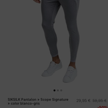
SIKSILK Pantalon » Scope Signature
El
El
29,95
€
59,95
€
» color blanco-gris
precio
precio
-50%