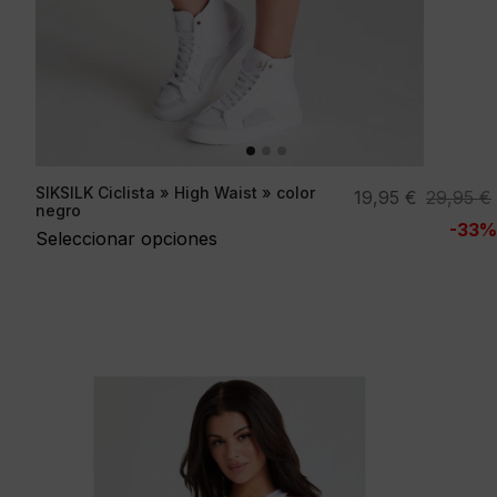
SIKSILK Ciclista » High Waist » color
El
El
19,95
€
29,95
€
negro
precio
precio
-33%
Seleccionar opciones
original
actual
era:
es:
29,95 €.
19,95 €.