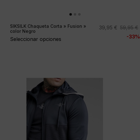
SIKSILK Chaqueta Corta » Fusion »
El
El
39,95
€
59,95
€
color Negro
precio
precio
-33%
Seleccionar opciones
original
actual
era:
es:
59,95 €.
39,95 €.