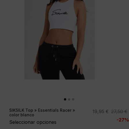
SIKSILK Top » Essentials Racer »
El
El
19,95
€
27,50
€
color blanco
precio
precio
-27%
Seleccionar opciones
original
actual