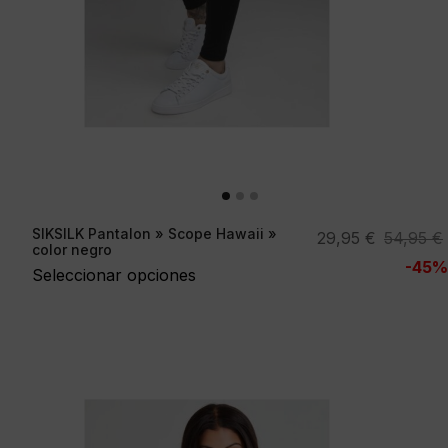
SIKSILK Pantalon » Scope Hawaii »
El
El
29,95
€
54,95
€
color negro
precio
precio
-45%
Seleccionar opciones
original
actual
era:
es:
54,95 €.
29,95 €.