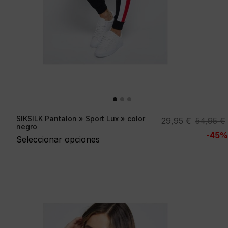
SIKSILK Pantalon » Sport Lux » color
El
El
29,95
€
54,95
€
negro
precio
precio
-45%
Seleccionar opciones
original
actual
era:
es:
54,95 €.
29,95 €.