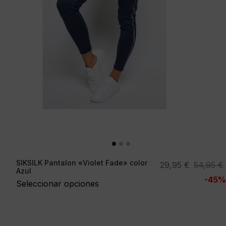
SIKSILK Pantalon «Violet Fade» color
El
El
29,95
€
54,95
€
Azul
precio
precio
-45%
Seleccionar opciones
original
actual
era:
es:
54,95 €.
29,95 €.