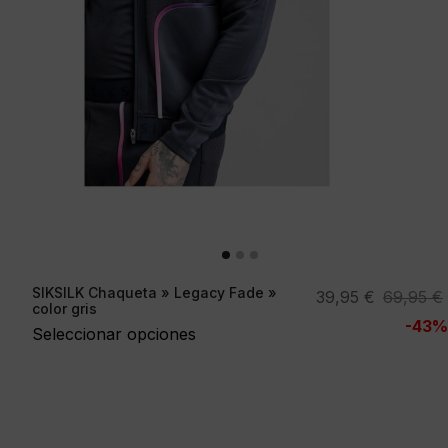
SIKSILK Chaqueta » Legacy Fade »
El
El
39,95
€
69,95
€
color gris
precio
precio
-43%
Seleccionar opciones
original
actual
era:
es:
69,95 €.
39,95 €.