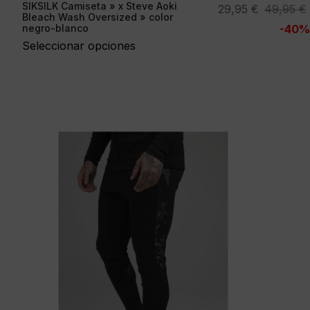
SIKSILK Camiseta » x Steve Aoki
El
El
29,95
€
49,95
€
Bleach Wash Oversized » color
precio
precio
negro-blanco
-40%
original
actual
Seleccionar opciones
era:
es:
49,95 €.
29,95 €.