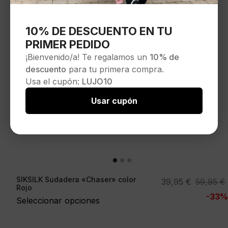
10% DE DESCUENTO EN TU
PRIMER PEDIDO
¡Bienvenido/a! Te regalamos un
10% de
descuento
para tu primera compra.
Usa el cupón:
LUJO10
Usar cupón
SIKSILK Sudadera «Chaser» color
El
El
39,95
€
59,95
€
Rojo
precio
precio
-33%
Seleccionar opciones
original
actual
era:
es: