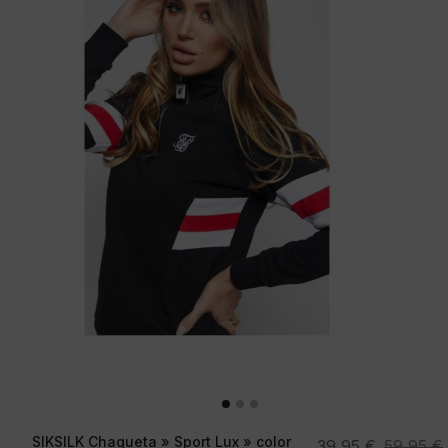
SIKSILK Chaqueta » Sport Lux » color
El
El
39,95
€
59,95
€