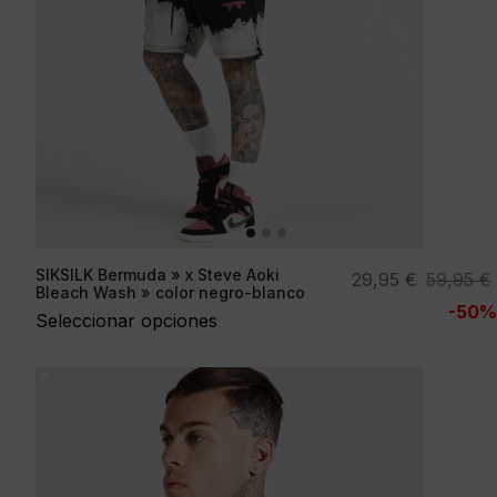
SIKSILK Bermuda » x Steve Aoki
El
El
29,95
€
59,95
€
Bleach Wash » color negro-blanco
precio
precio
-50%
Seleccionar opciones
original
actual
era:
es:
59,95 €.
29,95 €.