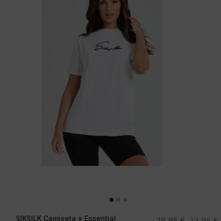
SIKSILK Camiseta » Essential
El
El
19,95
€
34,95
€