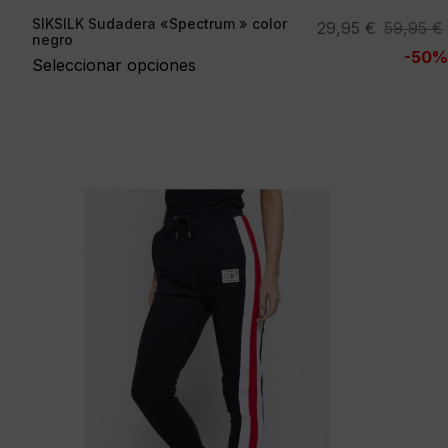
SIKSILK Sudadera «Spectrum » color
El
El
29,95
€
59,95
€
negro
precio
precio
-50%
Seleccionar opciones
original
actual
era:
es:
59,95 €.
29,95 €.