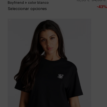
Boyfriend » color blanco
precio
precio
-43%
Seleccionar opciones
original
actual
era:
es:
34,95 €.
19,95 €.