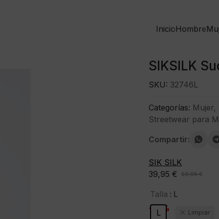
Inicio
Hombre
Mu
SIKSILK Su
SKU:
32746L
Categorías:
Mujer
,
Streetwear para M
Compartir:
SIK SILK
39,95
€
59,95
€
El
El
precio
precio
: L
Talla
original
actual
-33%
L
Limpiar
era:
es: