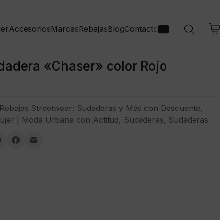
jer
Accesorios
Marcas
Rebajas
Blog
Contacto
dadera «Chaser» color Rojo
Rebajas Streetwear: Sudaderas y Más con Descuento
,
ujer | Moda Urbana con Actitud
,
Sudaderas
,
Sudaderas