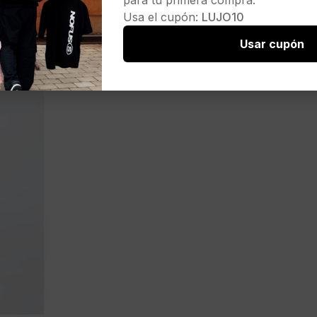
para tu primera compra.
Usa el cupón:
LUJO10
Usar cupón