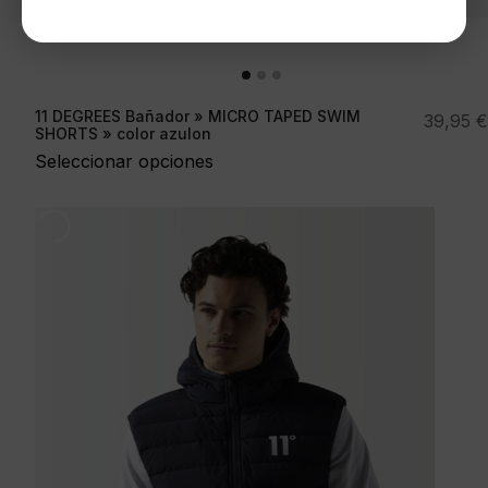
11 DEGREES Bañador » MICRO TAPED SWIM
39,95
€
SHORTS » color azulon
Seleccionar opciones