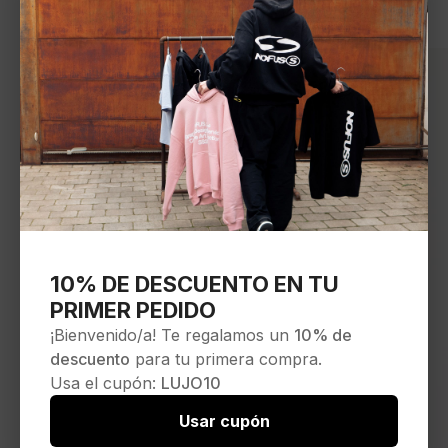
10% DE DESCUENTO EN TU
PRIMER PEDIDO
¡Bienvenido/a! Te regalamos un
10% de
descuento
para tu primera compra.
Usa el cupón:
LUJO10
Usar cupón