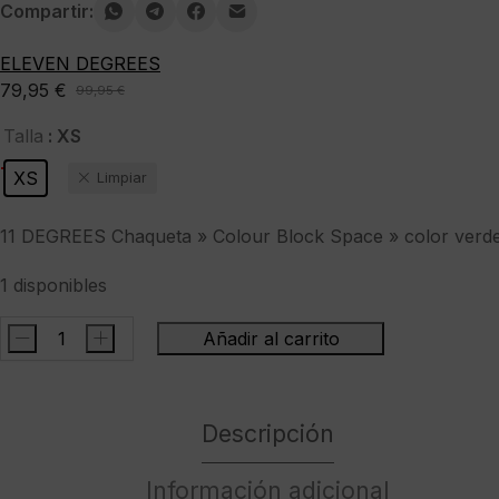
Compartir:
ELEVEN DEGREES
79,95
€
99,95
€
El
El
precio
precio
: XS
Talla
original
actual
-20%
XS
Limpiar
era:
es:
99,95 €.
79,95 €.
11 DEGREES Chaqueta » Colour Block Space » color verd
1 disponibles
-
+
Añadir al carrito
11
DEGREES
Chaqueta
Descripción
"
Colour
Block
Información adicional