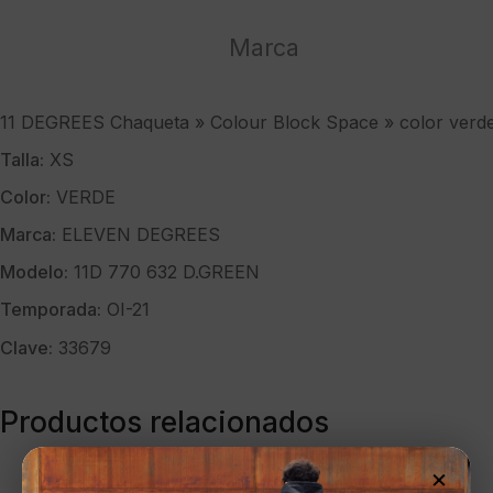
Space
"
Marca
color
verde
oscuro
11 DEGREES Chaqueta » Colour Block Space » color verd
cantidad
Talla:
XS
Color:
VERDE
Marca:
ELEVEN DEGREES
Modelo:
11D 770 632 D.GREEN
Temporada:
OI-21
Clave:
33679
Productos relacionados
×