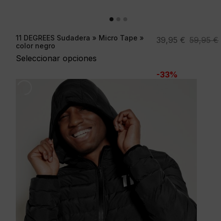
11 DEGREES Sudadera » Micro Tape »
El
El
39,95
€
59,95
€
color negro
precio
precio
Seleccionar opciones
original
actual
-33%
era:
es:
59,95 €.
39,95 €.