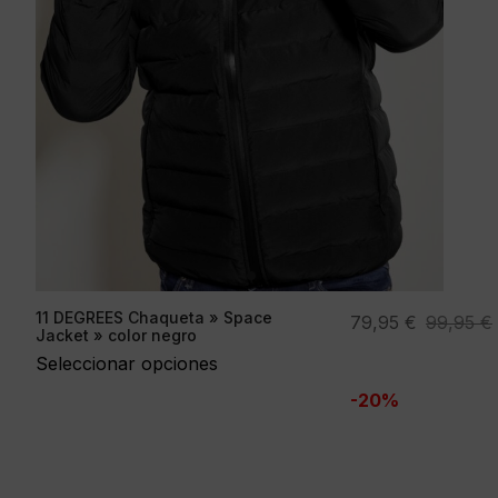
11 DEGREES Chaqueta » Space
El
El
79,95
€
99,95
€
Jacket » color negro
precio
precio
Seleccionar opciones
original
actual
-20%
era:
es:
99,95 €.
79,95 €.