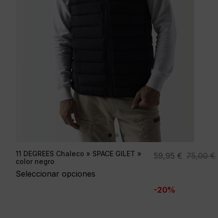
11 DEGREES Chaleco » SPACE GILET »
El
El
59,95
€
75,00
€
color negro
precio
precio
Seleccionar opciones
original
actual
-20%
era:
es:
75,00 €.
59,95 €.