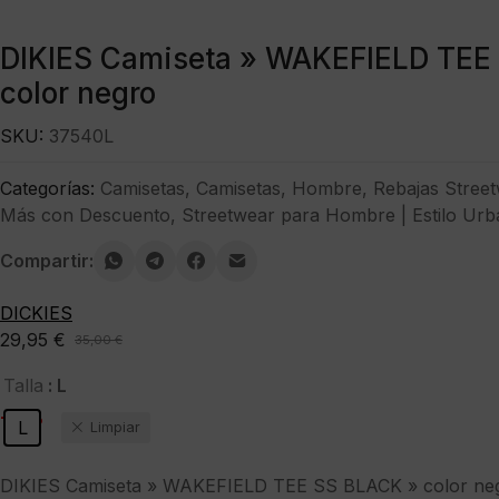
DIKIES Camiseta » WAKEFIELD TEE
color negro
SKU:
37540L
Categorías:
Camisetas
,
Camisetas
,
Hombre
,
Rebajas Stree
Más con Descuento
,
Streetwear para Hombre | Estilo Urb
Compartir:
DICKIES
29,95
€
35,00
€
El
El
precio
precio
: L
Talla
original
actual
-14%
L
Limpiar
era:
es:
35,00 €.
29,95 €.
DIKIES Camiseta » WAKEFIELD TEE SS BLACK » color ne