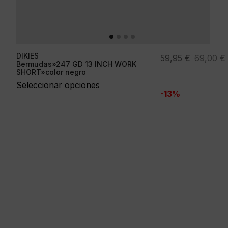
DIKIES
El
El
59,95
€
69,00
€
Bermudas»247 GD 13 INCH WORK
precio
precio
SHORT»color negro
original
actual
Seleccionar opciones
-13%
era:
es:
69,00 €.
59,95 €.