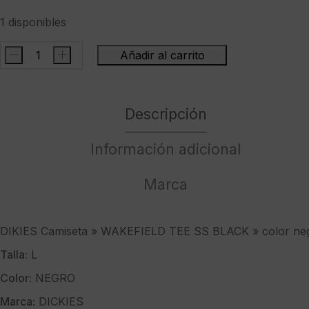
1 disponibles
-
+
Añadir al carrito
DIKIES
Camiseta
"
Descripción
WAKEFIELD
TEE
SS
Información adicional
BLACK
"
Marca
color
negro
cantidad
DIKIES Camiseta » WAKEFIELD TEE SS BLACK » color ne
Talla:
L
Color:
NEGRO
Marca:
DICKIES