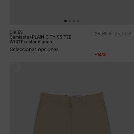
DIKIES
El
El
29,95
€
35,00
€
Camiseta»PLAIN CITY SS TEE
precio
precio
WHITE»color blanco
original
actual
Seleccionar opciones
-14%
era:
es:
35,00 €.
29,95 €.