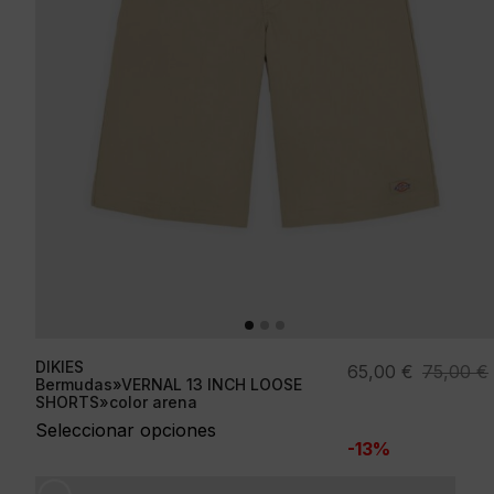
DIKIES
El
El
65,00
€
75,00
€
Bermudas»VERNAL 13 INCH LOOSE
precio
precio
SHORTS»color arena
original
actual
Seleccionar opciones
-13%
era:
es:
75,00 €.
65,00 €.