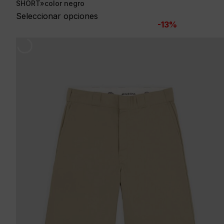
precio
precio
SHORT»color negro
original
actual
Seleccionar opciones
-13%
era:
es:
69,00 €.
59,95 €.