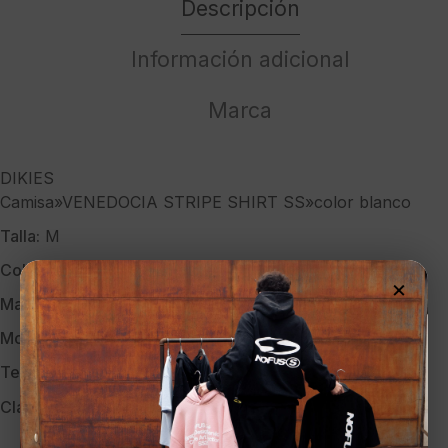
Descripción
SS"color
blanco
cantidad
Información adicional
Marca
DIKIES
Camisa»VENEDOCIA STRIPE SHIRT SS»color blanco
Talla:
M
Color:
BLANCO
×
Marca:
DICKIES
Modelo:
DK0A88GU0WH1 WHITE
Temporada:
PV-26
Clave:
40522