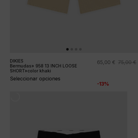
DIKIES
El
El
65,00
€
75,00
€
Bermudas» 958 13 INCH LOOSE
precio
precio
SHORT»color khaki
original
actual
Seleccionar opciones
-13%
era:
es:
75,00 €.
65,00 €.