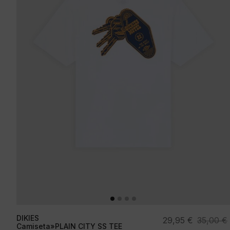
DIKIES
El
El
29,95
€
35,00
€
Camiseta»PLAIN CITY SS TEE