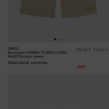
DIKIES
El
El
65,00
€
75,00
€
Bermudas»VERNAL 13 INCH LOOSE
precio
precio
SHORTS»color arena
original
actual
Seleccionar opciones
-13%
era:
es:
75,00 €.
65,00 €.