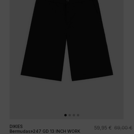
DIKIES
El
El
59,95
€
69,00
€
Bermudas»247 GD 13 INCH WORK