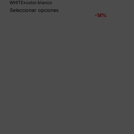
precio
precio
WHITE»color blanco
original
actual
Seleccionar opciones
-14%
era:
es:
35,00 €.
29,95 €.