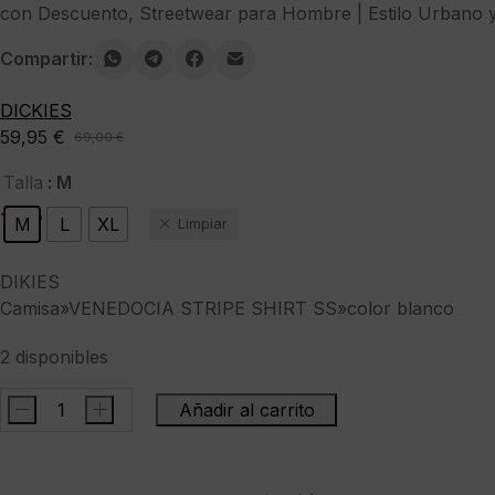
con Descuento
,
Streetwear para Hombre | Estilo Urbano 
Compartir:
DICKIES
59,95
€
69,00
€
El
El
precio
precio
: M
Talla
original
actual
-13%
M
L
XL
Limpiar
era:
es:
69,00 €.
59,95 €.
DIKIES
Camisa»VENEDOCIA STRIPE SHIRT SS»color blanco
2 disponibles
-
+
Añadir al carrito
DIKIESCamisa"VENEDOCIA
STRIPE
SHIRT