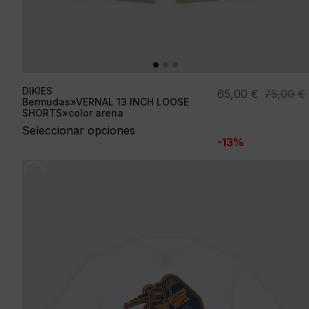
DIKIES
El
El
65,00
€
75,00
€
Bermudas»VERNAL 13 INCH LOOSE
precio
precio
SHORTS»color arena
original
actual
Seleccionar opciones
-13%
era:
es:
75,00 €.
65,00 €.