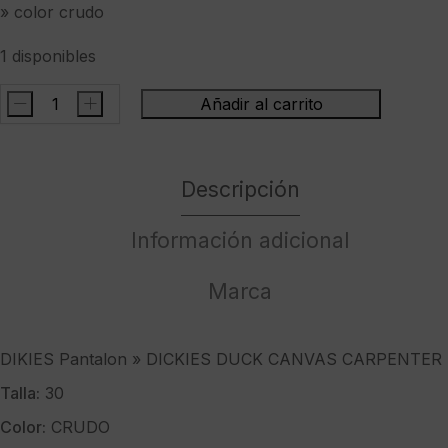
» color crudo
1 disponibles
-
+
Añadir al carrito
DIKIES
Pantalon
"
Descripción
DICKIES
DUCK
CANVAS
Información adicional
CARPENTER
PANT
Marca
SW
CLOUD
"
DIKIES Pantalon » DICKIES DUCK CANVAS CARPENTER 
color
Talla:
30
crudo
cantidad
Color:
CRUDO