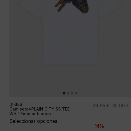
DIKIES
El
El
29,95
€
35,00
€
Camiseta»PLAIN CITY SS TEE
precio
precio
WHITE»color blanco
original
actual
Seleccionar opciones
-14%
era:
es: