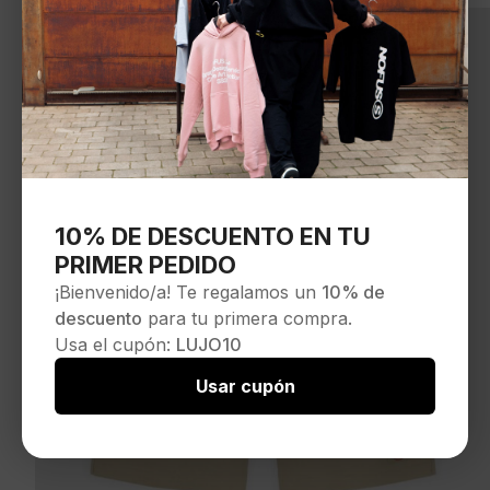
69,00 €.
59,95 €.
10% DE DESCUENTO EN TU
PRIMER PEDIDO
¡Bienvenido/a! Te regalamos un
10% de
descuento
para tu primera compra.
Usa el cupón:
LUJO10
Usar cupón