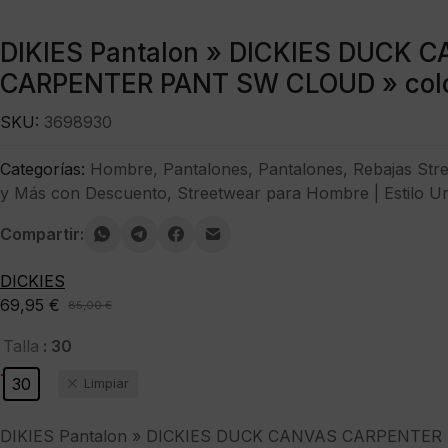
DIKIES Pantalon » DICKIES DUCK 
CARPENTER PANT SW CLOUD » colo
SKU:
3698930
Categorías:
Hombre
,
Pantalones
,
Pantalones
,
Rebajas Str
y Más con Descuento
,
Streetwear para Hombre | Estilo U
Compartir:
DICKIES
69,95
€
85,00
€
El
El
precio
precio
: 30
Talla
original
actual
-18%
30
Limpiar
era:
es:
85,00 €.
69,95 €.
DIKIES Pantalon » DICKIES DUCK CANVAS CARPENTE