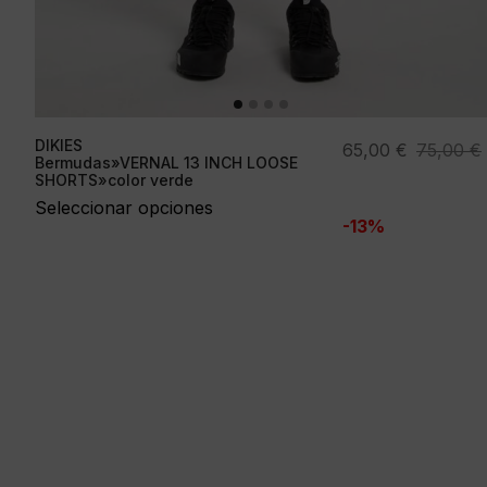
DIKIES
El
El
65,00
€
75,00
€
Bermudas»VERNAL 13 INCH LOOSE
precio
precio
SHORTS»color verde
original
actual
Seleccionar opciones
-13%
era:
es:
75,00 €.
65,00 €.