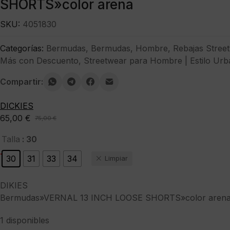
SHORTS»color arena
SKU:
4051830
Categorías:
Bermudas
,
Bermudas
,
Hombre
,
Rebajas Stree
Más con Descuento
,
Streetwear para Hombre | Estilo Urb
Compartir:
DICKIES
65,00
€
75,00
€
El
El
precio
precio
: 30
Talla
original
actual
-13%
30
31
33
34
Limpiar
era:
es:
75,00 €.
65,00 €.
DIKIES
Bermudas»VERNAL 13 INCH LOOSE SHORTS»color aren
1 disponibles