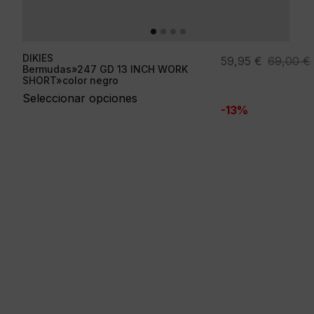
DIKIES
El
El
59,95
€
69,00
€
Bermudas»247 GD 13 INCH WORK
precio
precio
SHORT»color negro
original
actual
Seleccionar opciones
-13%
era:
es:
69,00 €.
59,95 €.