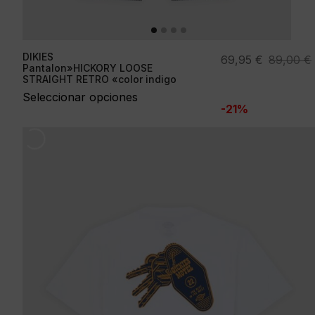
DIKIES
El
El
69,95
€
89,00
€
Pantalon»HICKORY LOOSE
precio
precio
STRAIGHT RETRO «color indigo
original
actual
Seleccionar opciones
-21%
era:
es:
89,00 €.
69,95 €.