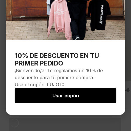
10% DE DESCUENTO EN TU
PRIMER PEDIDO
¡Bienvenido/a! Te regalamos un
10% de
descuento
para tu primera compra.
Usa el cupón:
LUJO10
DIKIES
El
El
65,00
€
75,00
€
Bermudas»VERNAL 13 INCH LOOSE
Usar cupón
precio
precio
SHORTS»color verde
original
actual
Seleccionar opciones
-13%
era:
es:
75,00 €.
65,00 €.