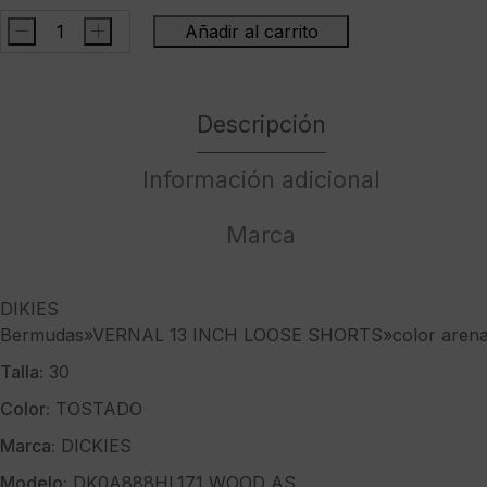
-
+
Añadir al carrito
DIKIESBermudas"VERNAL
13
INCH
Descripción
LOOSE
SHORTS"color
arena
Información adicional
cantidad
Marca
DIKIES
Bermudas»VERNAL 13 INCH LOOSE SHORTS»color aren
Talla:
30
Color:
TOSTADO
Marca:
DICKIES
Modelo:
DK0A888HL171 WOOD AS