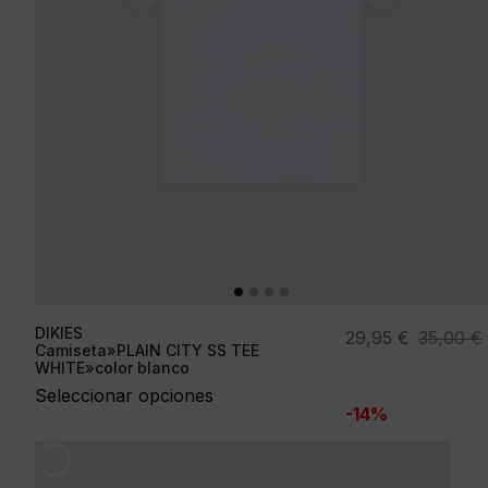
DIKIES
El
El
29,95
€
35,00
€
Camiseta»PLAIN CITY SS TEE
precio
precio
WHITE»color blanco
original
actual
Seleccionar opciones
-14%
era:
es:
35,00 €.
29,95 €.