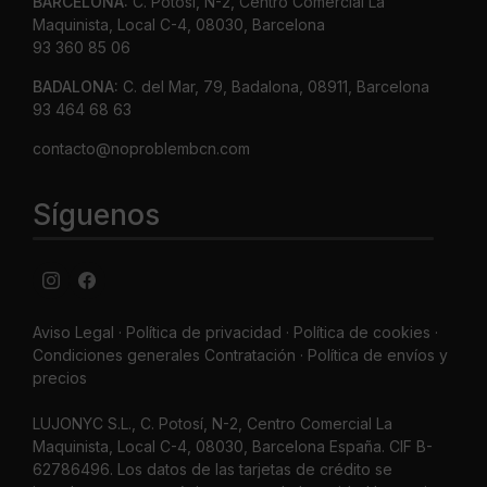
BARCELONA:
C. Potosí, N-2, Centro Comercial La
Maquinista, Local C-4, 08030, Barcelona
93 360 85 06
BADALONA:
C. del Mar, 79, Badalona, 08911, Barcelona
93 464 68 63
contacto@noproblembcn.com
Síguenos
Aviso Legal
·
Política de privacidad
·
Política de cookies ·
Condiciones generales Contratación ·
Política de envíos y
precios
LUJONYC S.L., C. Potosí, N-2, Centro Comercial La
Maquinista, Local C-4, 08030, Barcelona España. CIF B-
62786496. Los datos de las tarjetas de crédito se