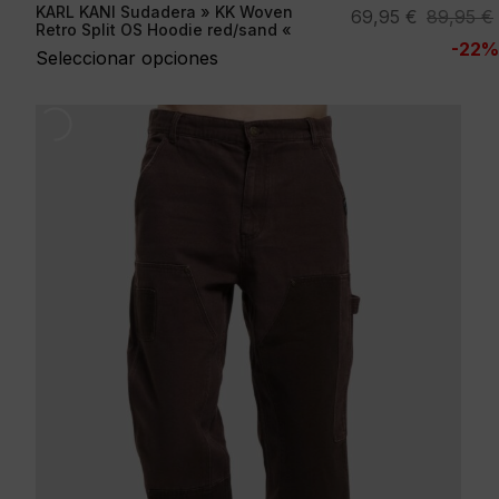
KARL KANI Sudadera » KK Woven
El
El
69,95
€
89,95
€
Retro Split OS Hoodie red/sand «
precio
precio
-22%
Seleccionar opciones
original
actual
era:
es:
89,95 €.
69,95 €.