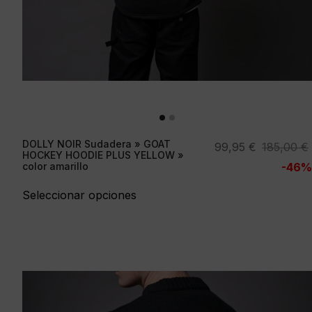
DOLLY NOIR Sudadera » GOAT
El
El
99,95
€
185,00
€
HOCKEY HOODIE PLUS YELLOW »
precio
precio
color amarillo
-46%
original
actual
Seleccionar opciones
era:
es:
185,00 €.
99,95 €.