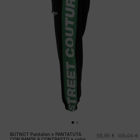
BUTNOT Pantalon » PANTATUTA
El
El
59,95
€
105,00
€
CON BANDE A CONTRASTO » color