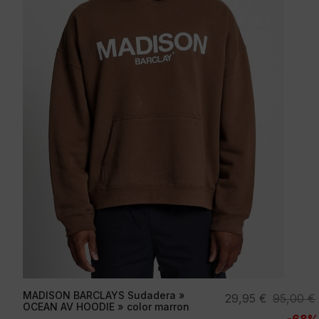
MADISON BARCLAYS Sudadera »
El
El
29,95
€
95,00
€
OCEAN AV HOODIE » color marron
precio
precio