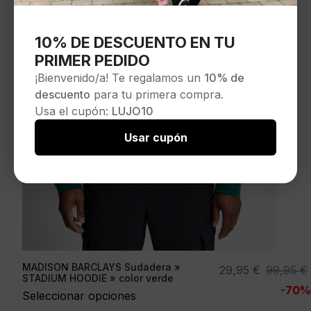
10% DE DESCUENTO EN TU
PRIMER PEDIDO
¡Bienvenido/a! Te regalamos un
10% de
descuento
para tu primera compra.
Usa el cupón:
LUJO10
Usar cupón
MADISON BARCLAYS Sudadera »
El
El
29,95
€
99,95
€
STADIUM HOODIE » color verde
precio
precio
-70%
Seleccionar opciones
original
actual