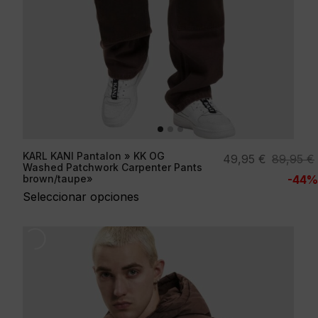
KARL KANI Pantalon » KK OG
El
El
49,95
€
89,95
€
Washed Patchwork Carpenter Pants
precio
precio
brown/taupe»
-44%
original
actual
Seleccionar opciones
era:
es:
89,95 €.
49,95 €.