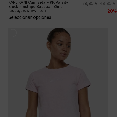
KARL KANI Camiseta » KK Varsity
El
El
39,95
€
49,95
€
Block Pinstripe Baseball Shirt
precio
precio
taupe/brown/white «
-20%
original
actual
Seleccionar opciones
era:
es:
49,95 €.
39,95 €.