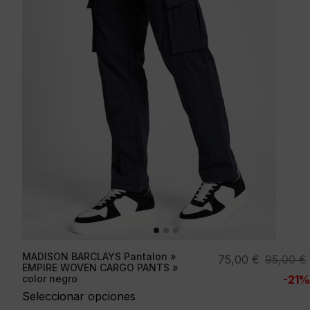
MADISON BARCLAYS Pantalon »
El
El
75,00
€
95,00
€
EMPIRE WOVEN CARGO PANTS »
precio
precio
color negro
-21%
original
actual
Seleccionar opciones
era:
es: