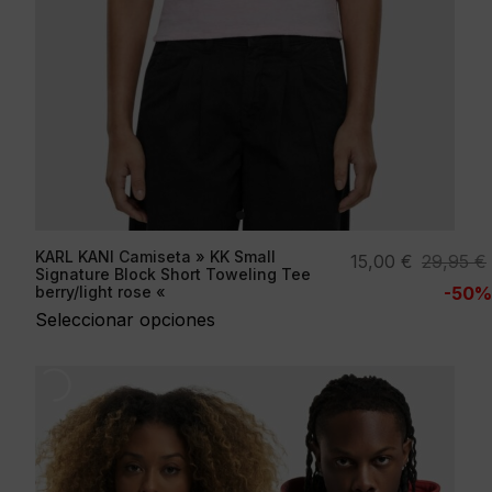
KARL KANI Camiseta » KK Small
El
El
15,00
€
29,95
€
Signature Block Short Toweling Tee
precio
precio
berry/light rose «
-50%
original
actual
Seleccionar opciones
era:
es:
29,95 €.
15,00 €.