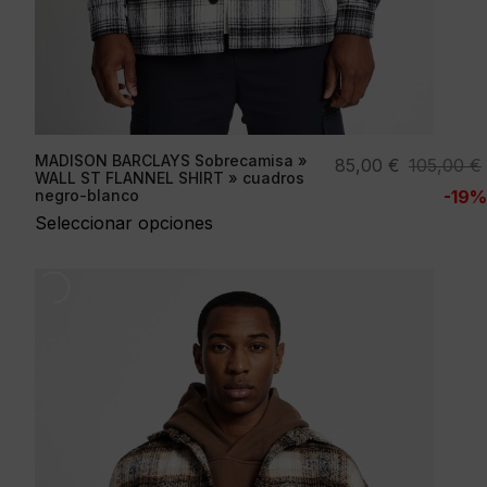
MADISON BARCLAYS Sobrecamisa »
El
El
85,00
€
105,00
€
WALL ST FLANNEL SHIRT » cuadros
precio
precio
negro-blanco
-19%
original
actual
Seleccionar opciones
era:
es:
105,00 €.
85,00 €.