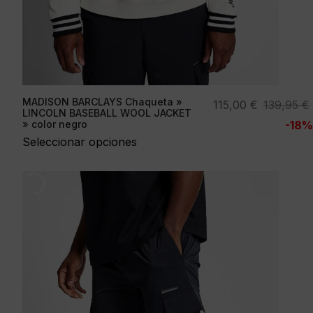
MADISON BARCLAYS Chaqueta »
El
El
115,00
€
139,95
€
LINCOLN BASEBALL WOOL JACKET
precio
precio
» color negro
-18%
original
actual
Seleccionar opciones
era:
es:
139,95 €.
115,00 €.