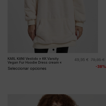
KARL KANI Vestido » KK Varsity
El
El
49,95
€
79,95
€
Vegan Fur Hoodie Dress cream «
precio
precio
-38%
Seleccionar opciones
original
actual
era:
es:
79,95 €.
49,95 €.