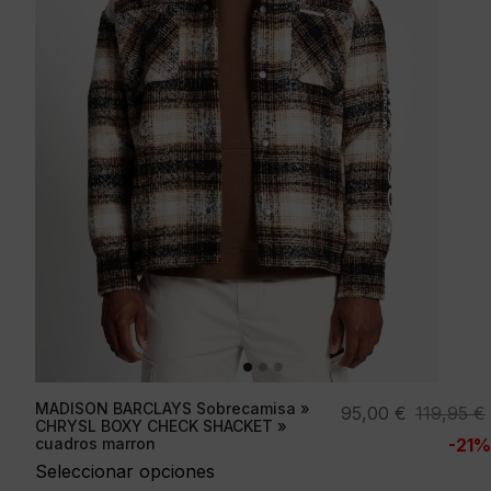
MADISON BARCLAYS Sobrecamisa »
El
El
95,00
€
119,95
€
CHRYSL BOXY CHECK SHACKET »
precio
precio
cuadros marron
-21%
original
actual
Seleccionar opciones