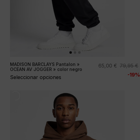
MADISON BARCLAYS Pantalon »
El
El
65,00
€
79,95
€
OCEAN AV JOGGER » color negro
precio
precio
-19%
Seleccionar opciones
original
actual
era:
es:
79,95 €.
65,00 €.