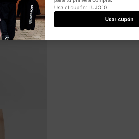
para tu primera compra.
Usa el cupón:
LUJO10
Usar cupón