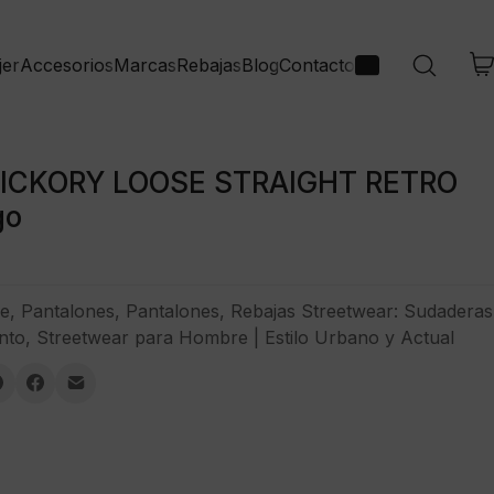
jer
Accesorios
Marcas
Rebajas
Blog
Contacto
HICKORY LOOSE STRAIGHT RETRO
go
e
,
Pantalones
,
Pantalones
,
Rebajas Streetwear: Sudaderas
nto
,
Streetwear para Hombre | Estilo Urbano y Actual