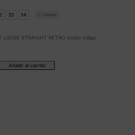
2
33
34
Limpiar
Y LOOSE STRAIGHT RETRO «color indigo
Añadir al carrito
"HICKORY