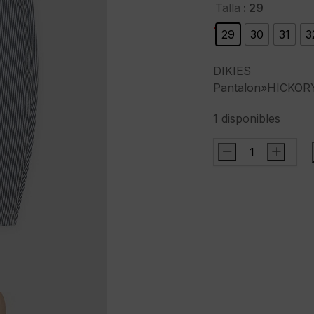
precio
precio
: 29
Talla
original
actual
-21%
29
30
31
3
era:
es:
89,00 €.
69,95 €.
DIKIES
Pantalon»HICKOR
1 disponibles
-
+
DIKIESPantalon
LOOSE
STRAIGHT
RETRO
"color
indigo
cantidad