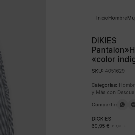
Inicio
Hombre
Mu
DIKIES
Pantalon»
«color indi
SKU:
4051629
Categorías:
Hombr
y Más con Descue
Compartir:
DICKIES
69,95
€
89,00
€
El
El