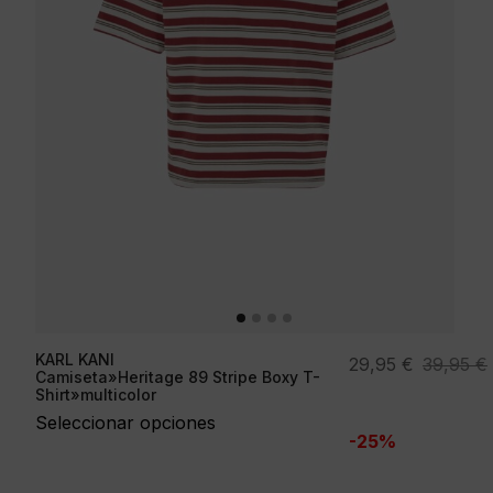
KARL KANI
El
El
29,95
€
39,95
€
Camiseta»Heritage 89 Stripe Boxy T-
precio
precio
Shirt»multicolor
original
actual
Seleccionar opciones
-25%
era:
es:
39,95 €.
29,95 €.