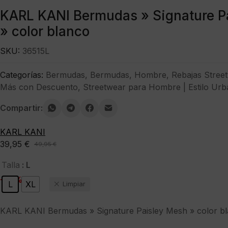
KARL KANI Bermudas » Signature P
» color blanco
SKU:
36515L
Categorías:
Bermudas
,
Bermudas
,
Hombre
,
Rebajas Stree
Más con Descuento
,
Streetwear para Hombre | Estilo Urb
Compartir:
KARL KANI
39,95
€
49,95
€
El
El
precio
precio
: L
Talla
original
actual
-20%
L
XL
Limpiar
era:
es:
49,95 €.
39,95 €.
KARL KANI Bermudas » Signature Paisley Mesh » color b