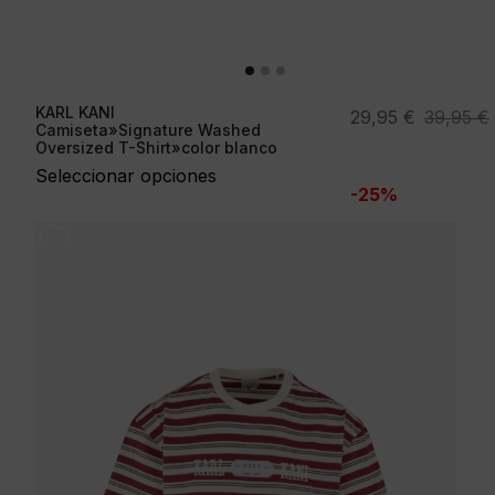
KARL KANI
El
El
29,95
€
39,95
€
Camiseta»Signature Washed
precio
precio
Oversized T-Shirt»color blanco
original
actual
Seleccionar opciones
-25%
era:
es:
39,95 €.
29,95 €.