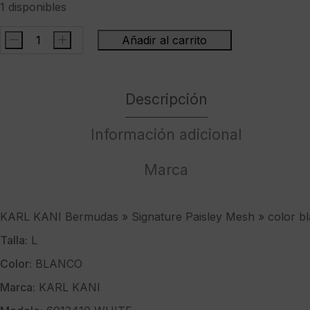
1 disponibles
-
+
Añadir al carrito
KARL
KANI
Bermudas
Descripción
"
Signature
Paisley
Información adicional
Mesh
"
Marca
color
blanco
cantidad
KARL KANI Bermudas » Signature Paisley Mesh » color b
Talla:
L
Color:
BLANCO
Marca:
KARL KANI