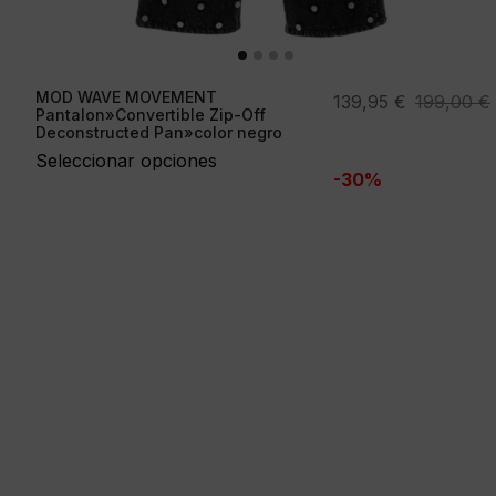
MOD WAVE MOVEMENT
El
El
139,95
€
199,00
€
Pantalon»Convertible Zip-Off
precio
precio
Deconstructed Pan»color negro
original
actual
Seleccionar opciones
-30%
era:
es:
199,00 €.
139,95 €.