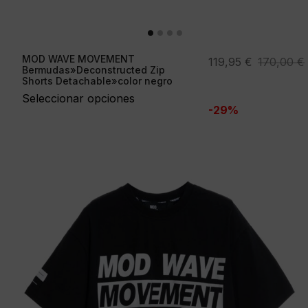
MOD WAVE MOVEMENT
El
El
119,95
€
170,00
€
Bermudas»Deconstructed Zip
precio
precio
Shorts Detachable»color negro
original
actual
Seleccionar opciones
-29%
era:
es:
170,00 €.
119,95 €.