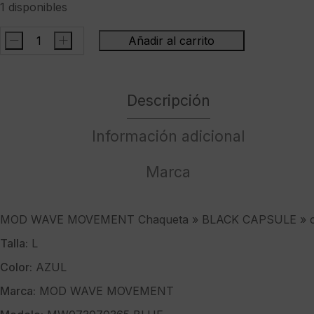
1 disponibles
-
+
Añadir al carrito
MOD
WAVE
MOVEMENT
Descripción
Chaqueta
"
BLACK
Información adicional
CAPSULE
"
Marca
color
azul
cantidad
MOD WAVE MOVEMENT Chaqueta » BLACK CAPSULE » co
Talla:
L
Color:
AZUL
Marca:
MOD WAVE MOVEMENT