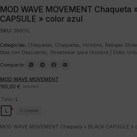
MOD WAVE MOVEMENT Chaqueta 
CAPSULE » color azul
SKU:
38601L
Categorías:
Chaquetas
,
Chaquetas
,
Hombre
,
Rebajas Stre
Más con Descuento
,
Streetwear para Hombre | Estilo Urb
Compartir:
MOD WAVE MOVEMENT
185,00
€
230,00
€
El
El
precio
precio
: L
Talla
original
actual
-20%
L
Limpiar
era:
es:
230,00 €.
185,00 €.
MOD WAVE MOVEMENT Chaqueta » BLACK CAPSULE » co