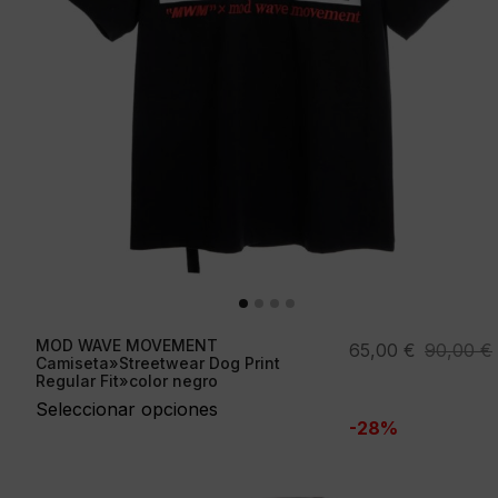
MOD WAVE MOVEMENT
El
El
65,00
€
90,00
€
Camiseta»Streetwear Dog Print
precio
precio
Regular Fit»color negro
original
actual
Seleccionar opciones
-28%
era:
es:
90,00 €.
65,00 €.