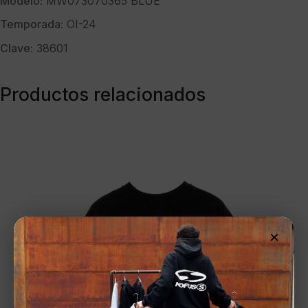
Modelo:
MW073070365 BLUE
Temporada:
OI-24
Clave:
38601
Productos relacionados
×