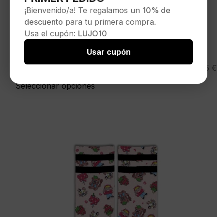
¡Bienvenido/a! Te regalamos un
10% de
descuento
para tu primera compra.
Usa el cupón:
LUJO10
Usar cupón
AMERICAN SOCKS
16,95
€
Calcetines»Slope Dope»
Seleccionar opciones