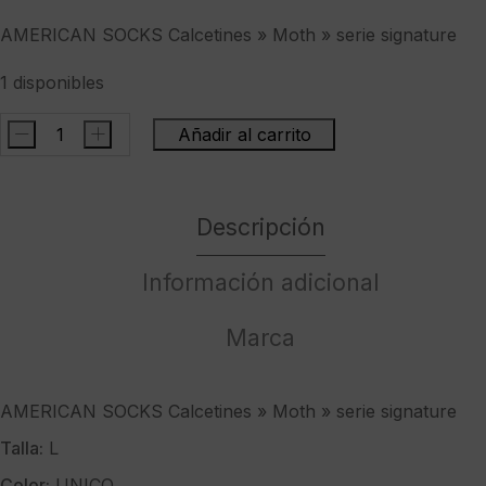
AMERICAN SOCKS Calcetines » Moth » serie signature
1 disponibles
-
+
Añadir al carrito
AMERICAN
SOCKS
Calcetines
Descripción
"
Moth
"
Información adicional
serie
signature
Marca
cantidad
AMERICAN SOCKS Calcetines » Moth » serie signature
Talla:
L
Color:
UNICO