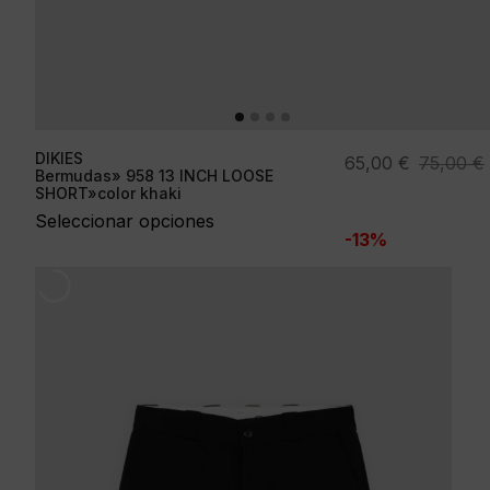
DIKIES
El
El
65,00
€
75,00
€
Bermudas» 958 13 INCH LOOSE
precio
precio
SHORT»color khaki
original
actual
Seleccionar opciones
-13%
era:
es:
75,00 €.
65,00 €.