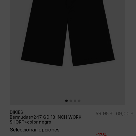
DIKIES
El
El
59,95
€
69,00
€
Bermudas»247 GD 13 INCH WORK
precio
precio
SHORT»color negro
original
actual
Seleccionar opciones
-13%
era:
es: