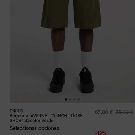
DIKIES
El
El
65,00
€
75,00
€
Bermudas»VERNAL 13 INCH LOOSE
precio
precio
SHORTS»color verde
original
actual
Seleccionar opciones
-13%
era:
es: