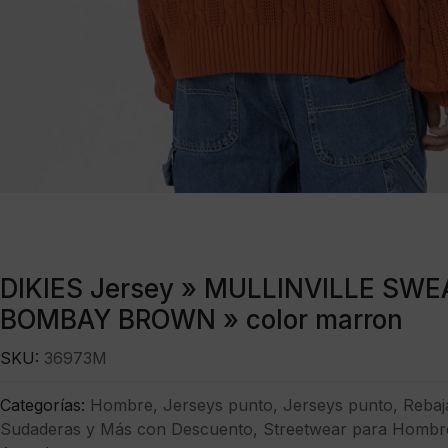
DIKIES Jersey » MULLINVILLE SW
BOMBAY BROWN » color marron
SKU:
36973M
Categorías:
Hombre
,
Jerseys punto
,
Jerseys punto
,
Rebaj
Sudaderas y Más con Descuento
,
Streetwear para Hombre