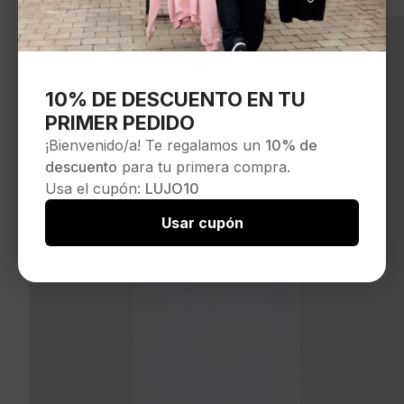
10% DE DESCUENTO EN TU
PRIMER PEDIDO
¡Bienvenido/a! Te regalamos un
10% de
descuento
para tu primera compra.
Usa el cupón:
LUJO10
Usar cupón