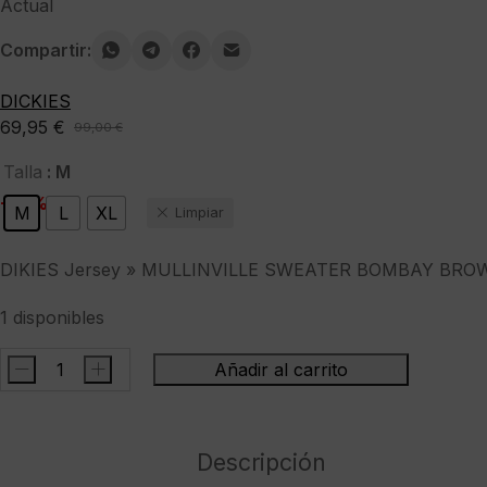
Actual
Compartir:
DICKIES
69,95
€
99,00
€
El
El
precio
precio
: M
Talla
original
actual
-29%
M
L
XL
Limpiar
era:
es:
99,00 €.
69,95 €.
DIKIES Jersey » MULLINVILLE SWEATER BOMBAY BROWN
1 disponibles
-
+
Añadir al carrito
DIKIES
Jersey
"
Descripción
MULLINVILLE
SWEATER