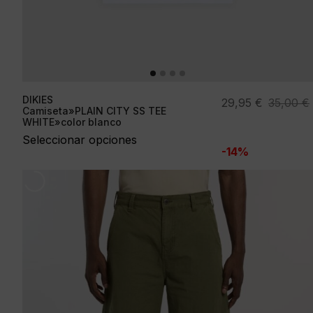
DIKIES
El
El
29,95
€
35,00
€
Camiseta»PLAIN CITY SS TEE
precio
precio
WHITE»color blanco
original
actual
Seleccionar opciones
-14%
era:
es:
35,00 €.
29,95 €.